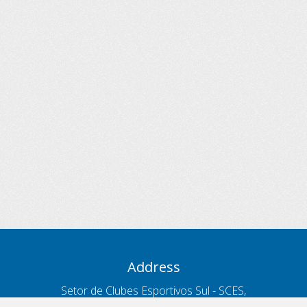
Address
Setor de Clubes Esportivos Sul - SCES,
trecho 03, lote 10, Projeto Orla Polo 8