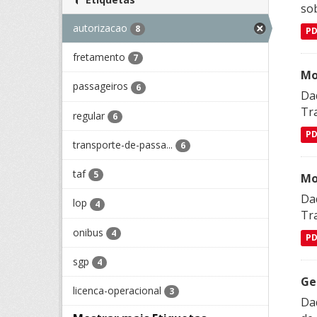
so
autorizacao
8
P
fretamento
7
Mo
passageiros
6
Da
Tra
regular
6
P
transporte-de-passa...
6
taf
5
Mo
Da
lop
4
Tra
onibus
4
P
sgp
4
Ge
licenca-operacional
3
Dad