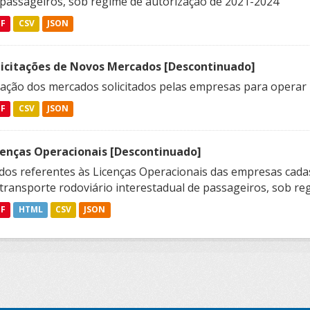
 passageiros, sob regime de autorização de 2021-2024
DF
CSV
JSON
licitações de Novos Mercados [Descontinuado]
lação dos mercados solicitados pelas empresas para operar 
DF
CSV
JSON
cenças Operacionais [Descontinuado]
dos referentes às Licenças Operacionais das empresas cadas
transporte rodoviário interestadual de passageiros, sob reg
DF
HTML
CSV
JSON