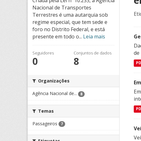
e
Criada pela Lei nº 10.233, a Agência
Nacional de Transportes
Eti
Terrestres é uma autarquia sob
regime especial, que tem sede e
foro no Distrito Federal, e está
Ge
presente em todo o...
Leia mais
Dad
de
Seguidores
Conjuntos de dados
0
8
P
Organizações
Em
Emp
Agência Nacional de...
8
in
P
Temas
Passageiros
7
Ve
Veí
Etiquetas