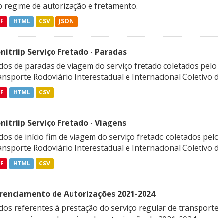
b regime de autorização e fretamento.
DF
HTML
CSV
JSON
nitriip Serviço Fretado - Paradas
dos de paradas de viagem do serviço fretado coletados pel
nsporte Rodoviário Interestadual e Internacional Coletivo 
DF
HTML
CSV
nitriip Serviço Fretado - Viagens
dos de início fim de viagem do serviço fretado coletados p
nsporte Rodoviário Interestadual e Internacional Coletivo 
DF
HTML
CSV
renciamento de Autorizações 2021-2024
os referentes à prestação do serviço regular de transporte 