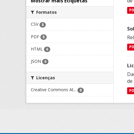
de
Mostrar mais Etiquetas
P
Formatos
CSV
8
So
PDF
Re
8
P
HTML
6
JSON
6
Li
Da
Licenças
de 
Creative Commons At...
8
P