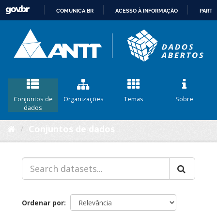
COMUNICA BR
ACESSO À INFORMAÇÃO
PARTI
IR
PARA
O
CONTEÚDO
Conjuntos de
Organizações
Temas
Sobre
dados
Conjuntos de dados
Ordenar por