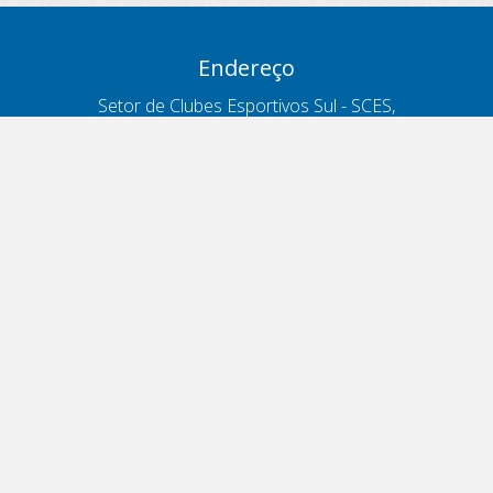
Endereço
Setor de Clubes Esportivos Sul - SCES,
trecho 03, lote 10, Projeto Orla Polo 8
- Brasília - DF
Contatos
Telefone 166
ouvidoria@antt.gov.br
Formulário Fale Conosco