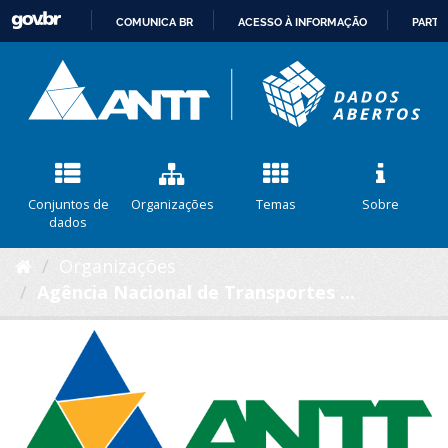
COMUNICA BR
ACESSO À INFORMAÇÃO
PARTI
IR
PARA
O
CONTEÚDO
Conjuntos de
Organizações
Temas
Sobre
dados
Organizações
Agência Nacional de Transportes ...