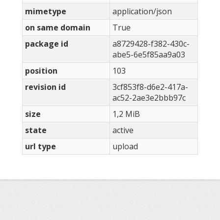
mimetype
application/json
on same domain
True
package id
a8729428-f382-430c-
abe5-6e5f85aa9a03
position
103
revision id
3cf853f8-d6e2-417a-
ac52-2ae3e2bbb97c
size
1,2 MiB
state
active
url type
upload