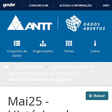
COMUNICA BR
ACESSO À INFORMAÇÃO
PARTI
IR
PARA
O
CONTEÚDO
Conjuntos de
Organizações
Temas
Sobre
dados
Organizações
Agência Nacional de ...
Gerenciamento de Autorizações
Mai25 - Histórico de Linhas
Mai25 -
Baixar