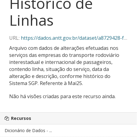
Histórico de
Linhas
URL:
https://dados.antt.gov.br/dataset/a8729428-f382-430c-abe5-6e5f85aa9a03/resource/0072f07d-8819-4ca8-8e1a-ce1e50c3aa81/download/historico_linhas_secoes_05_2025.json
Arquivo com dados de alterações efetuadas nos
serviços das empresas do transporte rodoviário
interestadual e internacional de passageiros,
contendo linha, situação do serviço, data da
alteração e descrição, conforme histórico do
Sistema SGP. Referente à Mai25.
Não há visões criadas para este recurso ainda.
Recursos
Dicionário de Dados - ...