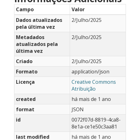
Campo
Valor
Dados atualizados
2/Julho/2025
pela última vez
Metadados
2/Julho/2025
atualizados pela
última vez
Criado
2/Julho/2025
Formato
application/json
Licença
Creative Commons
Atribuição
created
há mais de 1 ano
format
JSON
id
0072f07d-8819-4ca8-
8e1a-ce1e50c3aa81
last modified
há mais de 1 ano