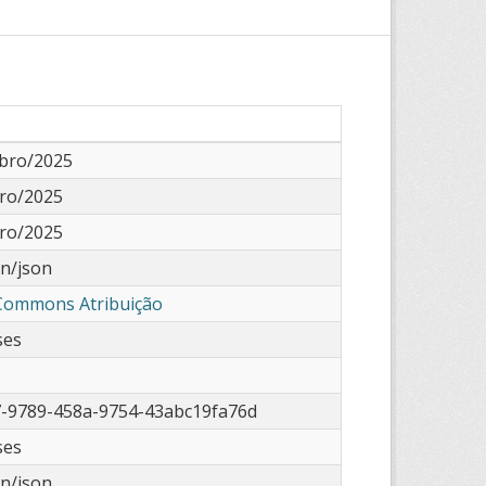
bro/2025
ro/2025
ro/2025
on/json
 Commons Atribuição
ses
-9789-458a-9754-43abc19fa76d
ses
on/json