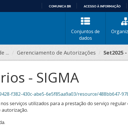
COMUNICA BR
ACESSO À INFORMAÇÃO
IR
PARA
O
Conjuntos de
Organi
CONTEÚDO
dados
 ...
Gerenciamento de Autorizações
Set2025 -
rios - SIGMA
-f382-430c-abe5-6e5f85aa9a03/resource/488bb647-9789-458a-9754-43a
os serviços utilizados para a prestação do serviço regular 
 autorização.
da.