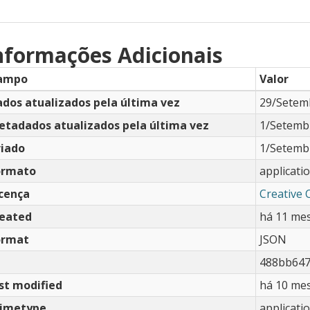
nformações Adicionais
ampo
Valor
dos atualizados pela última vez
29/Setem
etadados atualizados pela última vez
1/Setemb
riado
1/Setemb
ormato
applicati
icença
Creative
reated
há 11 me
ormat
JSON
488bb647
st modified
há 10 me
imetype
applicati