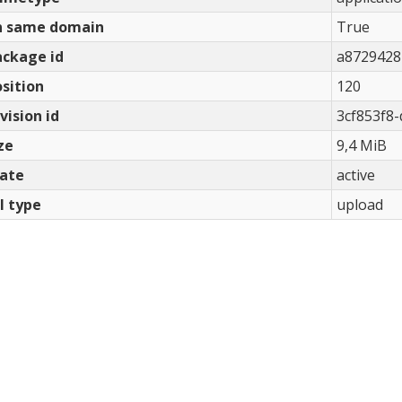
n same domain
True
ackage id
a8729428
sition
120
vision id
3cf853f8
ze
9,4 MiB
tate
active
l type
upload