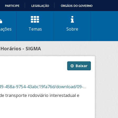
PARTICIPE
LEGISLAÇÃO
ÓRGÃOS DO GOVERNO
zações
Temas
Sobre
 Horários - SIGMA
Baixar
bc19fa76d/download/09-2025_horarios_sigma.json
de transporte rodoviário interestadual e