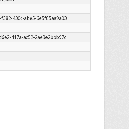
-f382-430c-abe5-6e5f85aa9a03
-d6e2-417a-ac52-2ae3e2bbb97c