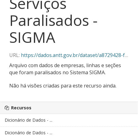
Serviços
Paralisados -
SIGMA
URL:
https://dados.antt.gov.br/dataset/a8729428-f382-430c-abe5-6e5f85aa9a03/resource/f245957e-46e7-4d45-90c9-5e2a074d4461/download/05-2026_servicos_paralisados_sigma.json
Arquivo com dados de empresas, linhas e seções
que foram paralisados no Sistema SIGMA.
Não há visões criadas para este recurso ainda.
Recursos
Dicionário de Dados - ...
Dicionário de Dados - ...