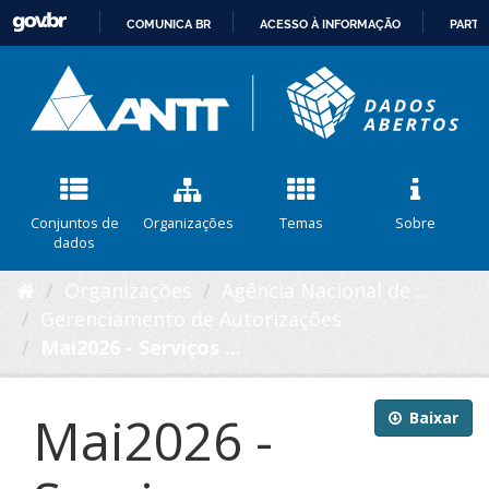
COMUNICA BR
ACESSO À INFORMAÇÃO
PARTI
IR
PARA
O
CONTEÚDO
Conjuntos de
Organizações
Temas
Sobre
dados
Organizações
Agência Nacional de ...
Gerenciamento de Autorizações
Mai2026 - Serviços ...
Mai2026 -
Baixar