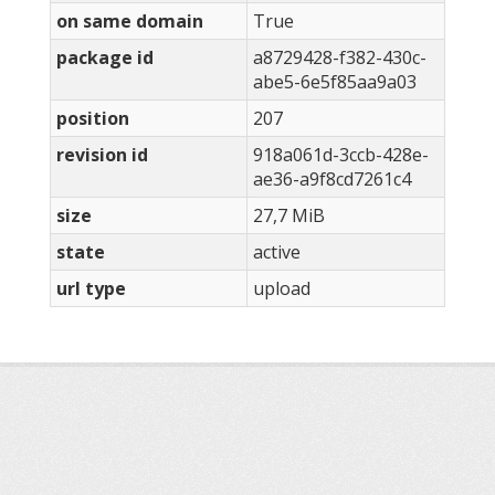
on same domain
True
package id
a8729428-f382-430c-
abe5-6e5f85aa9a03
position
207
revision id
918a061d-3ccb-428e-
ae36-a9f8cd7261c4
size
27,7 MiB
state
active
url type
upload