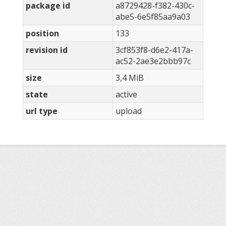
package id
a8729428-f382-430c-
abe5-6e5f85aa9a03
position
133
revision id
3cf853f8-d6e2-417a-
ac52-2ae3e2bbb97c
size
3,4 MiB
state
active
url type
upload