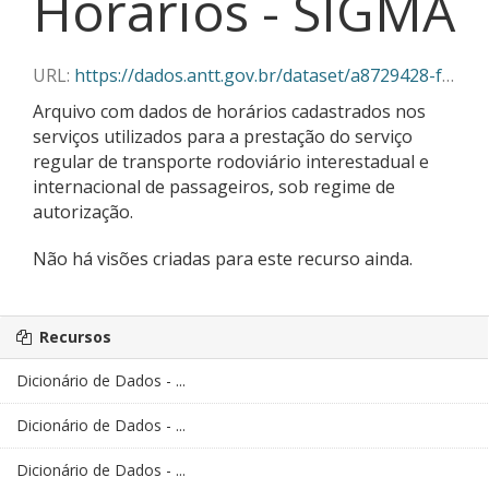
Horários - SIGMA
URL:
https://dados.antt.gov.br/dataset/a8729428-f382-430c-abe5-6e5f85aa9a03/resource/2c21ef87-1152-4f3d-a834-3104ce5dd35e/download/10-2025_horarios_sigma.csv
Arquivo com dados de horários cadastrados nos
serviços utilizados para a prestação do serviço
regular de transporte rodoviário interestadual e
internacional de passageiros, sob regime de
autorização.
Não há visões criadas para este recurso ainda.
Recursos
Dicionário de Dados - ...
Dicionário de Dados - ...
Dicionário de Dados - ...