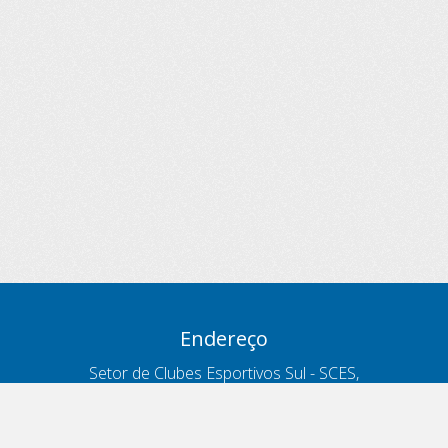
Endereço
Setor de Clubes Esportivos Sul - SCES,
trecho 03, lote 10, Projeto Orla Polo 8
- Brasília - DF