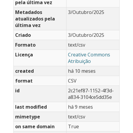
pela última vez
Metadados
3/Outubro/2025
atualizados pela
última vez
Criado
3/Outubro/2025
Formato
text/csv
Licença
Creative Commons
Atribuição
created
há 10 meses
format
CSV
id
2c21ef87-1152-4f3d-
a834-3104ce5dd35e
last modified
há 9 meses
mimetype
text/csv
on same domain
True