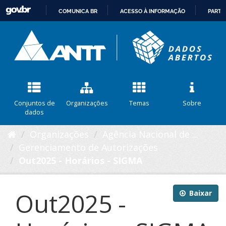
COMUNICA BR
ACESSO À INFORMAÇÃO
PARTI
IR
PARA
O
CONTEÚDO
Conjuntos de
Organizações
Temas
Sobre
dados
Organizações
Agência Nacional de ...
Gerenciamento de Autorizações
Out2025 - Horários - SIGMA
Out2025 -
Baixar