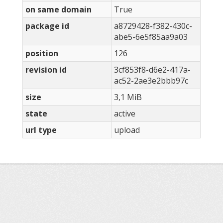
on same domain
True
package id
a8729428-f382-430c-
abe5-6e5f85aa9a03
position
126
revision id
3cf853f8-d6e2-417a-
ac52-2ae3e2bbb97c
size
3,1 MiB
state
active
url type
upload