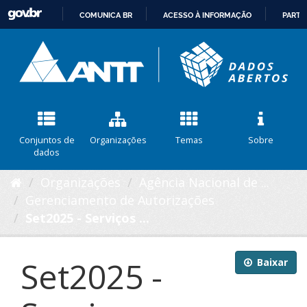
COMUNICA BR
ACESSO À INFORMAÇÃO
PARTI
IR
PARA
O
CONTEÚDO
Conjuntos de
Organizações
Temas
Sobre
dados
Organizações
Agência Nacional de ...
Gerenciamento de Autorizações
Set2025 - Serviços ...
Set2025 -
Baixar