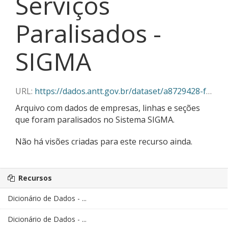
Serviços
Paralisados -
SIGMA
URL:
https://dados.antt.gov.br/dataset/a8729428-f382-430c-abe5-6e5f85aa9a03/resource/7f448088-57fd-4b43-95e0-e0b9ca1dbbe5/download/09-2025_servicos_paralisados_sigma.json
Arquivo com dados de empresas, linhas e seções
que foram paralisados no Sistema SIGMA.
Não há visões criadas para este recurso ainda.
Recursos
Dicionário de Dados - ...
Dicionário de Dados - ...