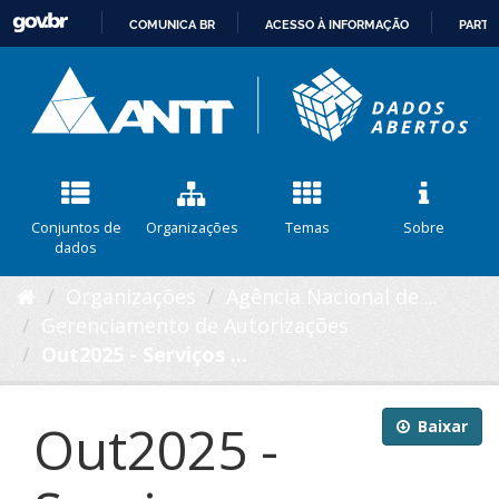
COMUNICA BR
ACESSO À INFORMAÇÃO
PARTI
IR
PARA
O
CONTEÚDO
Conjuntos de
Organizações
Temas
Sobre
dados
Organizações
Agência Nacional de ...
Gerenciamento de Autorizações
Out2025 - Serviços ...
Out2025 -
Baixar