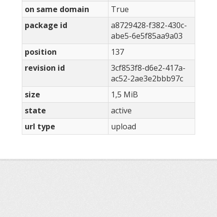
on same domain
True
package id
a8729428-f382-430c-
abe5-6e5f85aa9a03
position
137
revision id
3cf853f8-d6e2-417a-
ac52-2ae3e2bbb97c
size
1,5 MiB
state
active
url type
upload