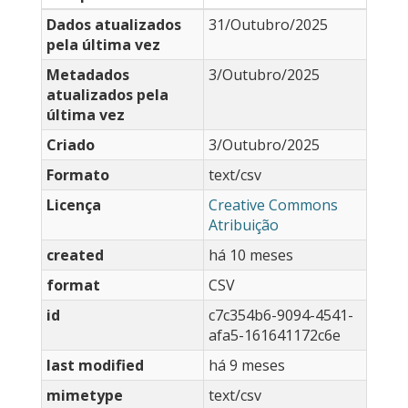
Dados atualizados
31/Outubro/2025
pela última vez
Metadados
3/Outubro/2025
atualizados pela
última vez
Criado
3/Outubro/2025
Formato
text/csv
Licença
Creative Commons
Atribuição
created
há 10 meses
format
CSV
id
c7c354b6-9094-4541-
afa5-161641172c6e
last modified
há 9 meses
mimetype
text/csv