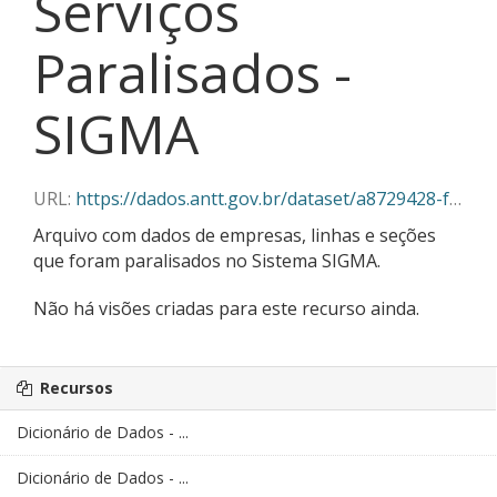
Serviços
Paralisados -
SIGMA
URL:
https://dados.antt.gov.br/dataset/a8729428-f382-430c-abe5-6e5f85aa9a03/resource/c7c354b6-9094-4541-afa5-161641172c6e/download/10-2025_servicos_paralisados_sigma.csv
Arquivo com dados de empresas, linhas e seções
que foram paralisados no Sistema SIGMA.
Não há visões criadas para este recurso ainda.
Recursos
Dicionário de Dados - ...
Dicionário de Dados - ...