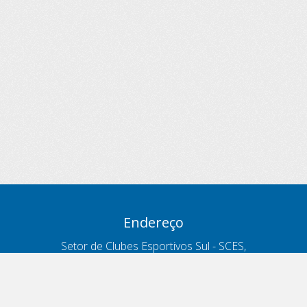
Endereço
Setor de Clubes Esportivos Sul - SCES,
trecho 03, lote 10, Projeto Orla Polo 8
- Brasília - DF