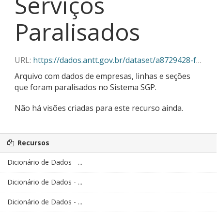
Serviços
Paralisados
URL:
https://dados.antt.gov.br/dataset/a8729428-f382-430c-abe5-6e5f85aa9a03/resource/b78ecd06-02e2-4080-9971-26d9692250e0/download/servicos_paralisados_02_2026.csv
Arquivo com dados de empresas, linhas e seções
que foram paralisados no Sistema SGP.
Não há visões criadas para este recurso ainda.
Recursos
Dicionário de Dados - ...
Dicionário de Dados - ...
Dicionário de Dados - ...