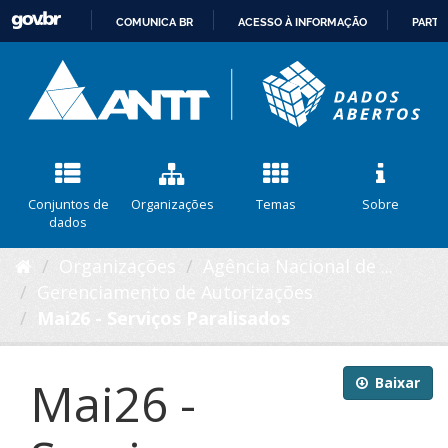
COMUNICA BR
ACESSO À INFORMAÇÃO
PARTI
IR
PARA
O
CONTEÚDO
Conjuntos de
Organizações
Temas
Sobre
dados
Organizações
Agência Nacional de ...
Gerenciamento de Autorizações
Mai26 - Serviços Paralisados
Mai26 -
Baixar