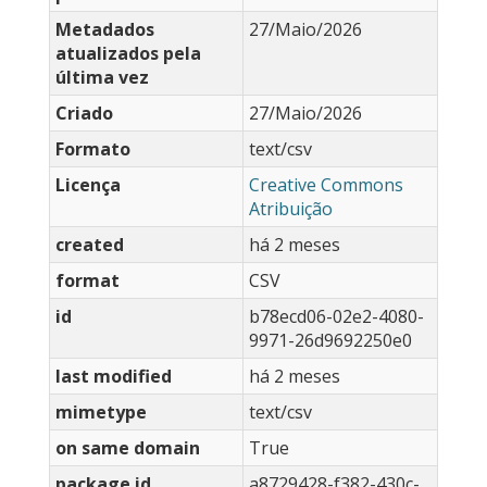
Metadados
27/Maio/2026
atualizados pela
última vez
Criado
27/Maio/2026
Formato
text/csv
Licença
Creative Commons
Atribuição
created
há 2 meses
format
CSV
id
b78ecd06-02e2-4080-
9971-26d9692250e0
last modified
há 2 meses
mimetype
text/csv
on same domain
True
package id
a8729428-f382-430c-