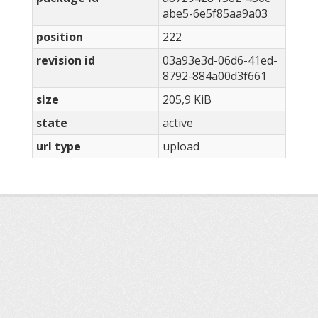
abe5-6e5f85aa9a03
position
222
revision id
03a93e3d-06d6-41ed-
8792-884a00d3f661
size
205,9 KiB
state
active
url type
upload