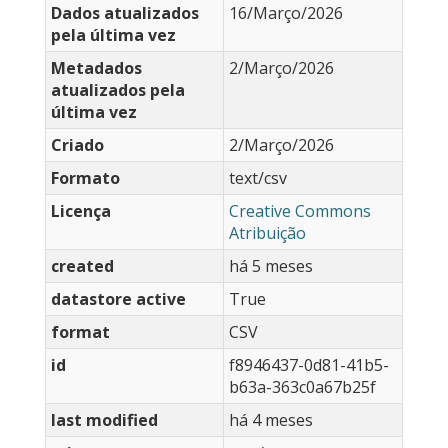
Dados atualizados
16/Março/2026
pela última vez
Metadados
2/Março/2026
atualizados pela
última vez
Criado
2/Março/2026
Formato
text/csv
Licença
Creative Commons
Atribuição
created
há 5 meses
datastore active
True
format
CSV
id
f8946437-0d81-41b5-
b63a-363c0a67b25f
last modified
há 4 meses