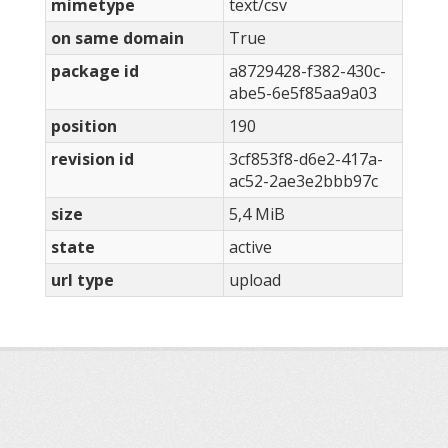
mimetype
text/csv
on same domain
True
package id
a8729428-f382-430c-
abe5-6e5f85aa9a03
position
190
revision id
3cf853f8-d6e2-417a-
ac52-2ae3e2bbb97c
size
5,4 MiB
state
active
url type
upload