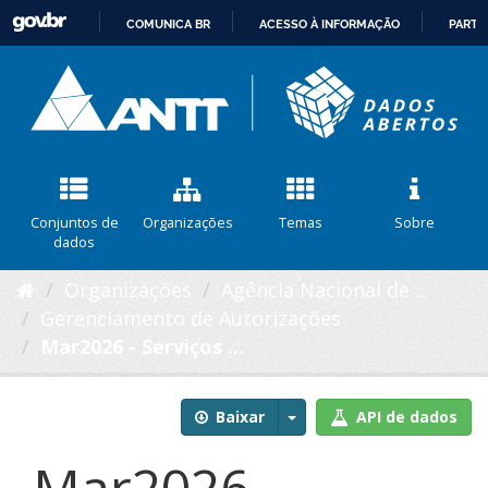
COMUNICA BR
ACESSO À INFORMAÇÃO
PARTI
IR
PARA
O
CONTEÚDO
Conjuntos de
Organizações
Temas
Sobre
dados
Organizações
Agência Nacional de ...
Gerenciamento de Autorizações
Mar2026 - Serviços ...
Baixar
API de dados
Mar2026 -