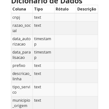
Dicionário de Dados
Coluna
Tipo
Rótulo
Descrição
cnpj
text
razao_soc
text
ial
data_auto
timestam
rizacao
p
data_para
timestam
lisacao
p
prefixo
text
descricao_
text
linha
tipo_servi
text
co
municipio
text
_origem