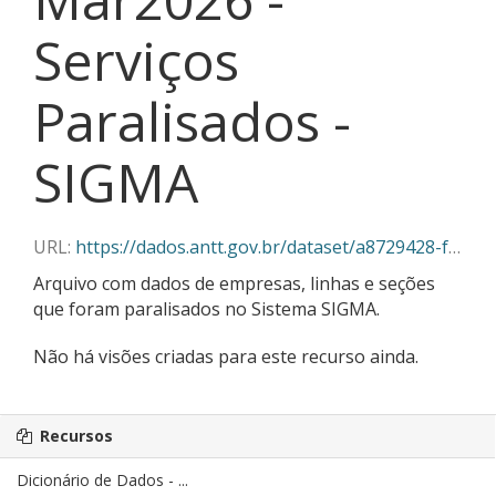
Serviços
Paralisados -
SIGMA
URL:
https://dados.antt.gov.br/dataset/a8729428-f382-430c-abe5-6e5f85aa9a03/resource/f8946437-0d81-41b5-b63a-363c0a67b25f/download/03-2026_servicos_paralisados_sigma.csv
Arquivo com dados de empresas, linhas e seções
que foram paralisados no Sistema SIGMA.
Não há visões criadas para este recurso ainda.
Recursos
Dicionário de Dados - ...