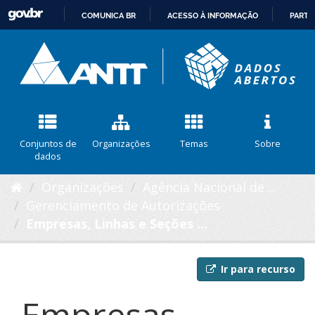
COMUNICA BR
ACESSO À INFORMAÇÃO
PARTI
IR
PARA
O
CONTEÚDO
Conjuntos de
Organizações
Temas
Sobre
dados
Organizações
Agência Nacional de ...
Gerenciamento de Autorizações
Empresas, Linhas e Seções ...
Ir para recurso
Empresas,