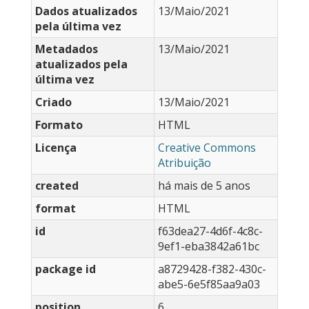
Dados atualizados
13/Maio/2021
pela última vez
Metadados
13/Maio/2021
atualizados pela
última vez
Criado
13/Maio/2021
Formato
HTML
Licença
Creative Commons
Atribuição
created
há mais de 5 anos
format
HTML
id
f63dea27-4d6f-4c8c-
9ef1-eba3842a61bc
package id
a8729428-f382-430c-
abe5-6e5f85aa9a03
position
6