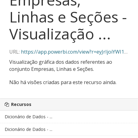
Linhas e Seções -
Visualização ...
URL:
https://app.powerbi.com/view?r=eyJrIjoiYWI1YzBjOGQtMWJhMi00YTlmLTliMTctNmZmYmY3NDVmNTgzIiwidCI6Ijg3YmJlOWRlLWE4OTItNGNkZS1hNDY2LTg4Zjk4MmZiYzQ5MCJ9&pageName=ReportSection49d09790060a5540023e
Visualização gráfica dos dados referentes ao
conjunto Empresas, Linhas e Seções.
Não há visões criadas para este recurso ainda.
Recursos
Dicionário de Dados - ...
Dicionário de Dados - ...