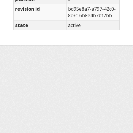
revision id
bd95e8a7-a797-42c0-
8c3c-6b8e4b7bf7bb
state
active