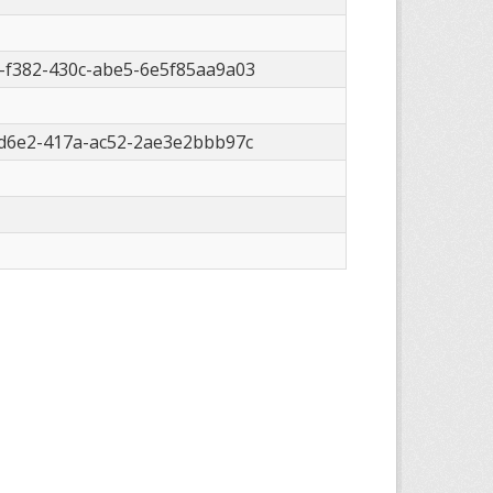
-f382-430c-abe5-6e5f85aa9a03
-d6e2-417a-ac52-2ae3e2bbb97c