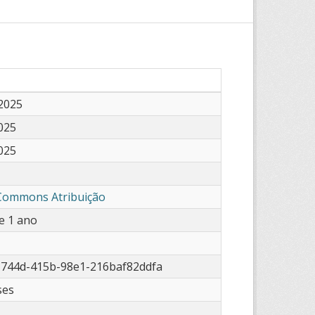
2025
025
025
 Commons Atribuição
e 1 ano
-744d-415b-98e1-216baf82ddfa
ses