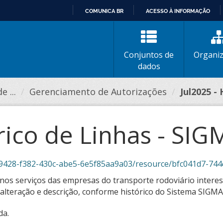
COMUNICA BR
ACESSO À INFORMAÇÃO
IR
PARA
O
Conjuntos de
Organi
CONTEÚDO
dados
 ...
Gerenciamento de Autorizações
Jul2025 - 
órico de Linhas - SI
382-430c-abe5-6e5f85aa9a03/resource/bfc041d7-744d-415b-98e1-216baf8
nos serviços das empresas do transporte rodoviário interest
a alteração e descrição, conforme histórico do Sistema SIGMA
da.