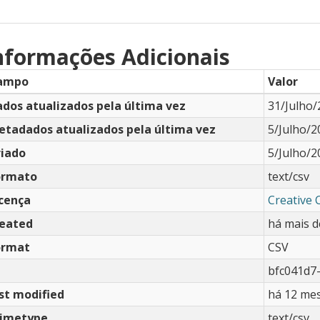
nformações Adicionais
ampo
Valor
dos atualizados pela última vez
31/Julho/
etadados atualizados pela última vez
5/Julho/2
riado
5/Julho/2
ormato
text/csv
icença
Creative
reated
há mais d
ormat
CSV
bfc041d7
st modified
há 12 me
imetype
text/csv