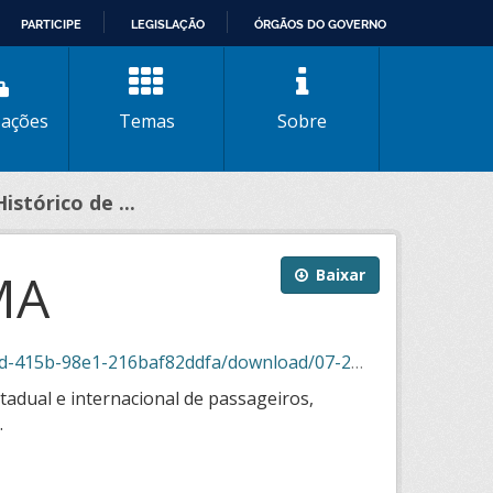
PARTICIPE
LEGISLAÇÃO
ÓRGÃOS DO GOVERNO
zações
Temas
Sobre
Histórico de ...
GMA
Baixar
2ddfa/download/07-2025_linhas_historico_sigma.csv
adual e internacional de passageiros,
.