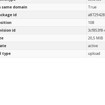
n same domain
True
ackage id
a8729428
sition
108
vision id
3cf853f8
ze
20,5 MiB
tate
active
l type
upload