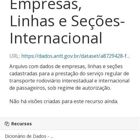
Empresas,
Linhas e Seções-
Internacional
URL:
https://dados.antt.gov.br/dataset/a8729428-f382-430c-abe5-6e5f85aa9a03/resource/3334da54-db41-4e2e-89b0-6af431c34b30/download/linhas_secoes_05_2026.csv
Arquivo com dados de empresas, linhas e seções
cadastradas para a prestação do serviço regular de
transporte rodoviário interestadual e internacional
de passageiros, sob regime de autorização.
Não há visões criadas para este recurso ainda.
Recursos
Dicionário de Dados - ...