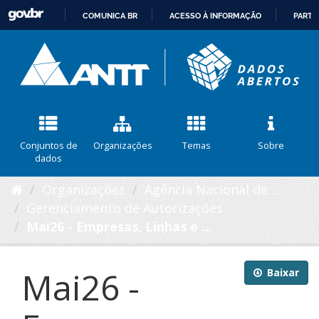
COMUNICA BR
ACESSO À INFORMAÇÃO
PARTI
IR
PARA
O
CONTEÚDO
Conjuntos de
Organizações
Temas
Sobre
dados
Organizações
Agência Nacional de ...
Gerenciamento de Autorizações
Mai26 - Empresas, Linhas e ...
Mai26 -
Baixar