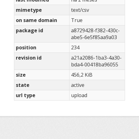
mimetype
text/csv
on same domain
True
package id
a8729428-f382-430c-
abe5-6e5f85aa9a03
position
234
revision id
a21a2086-1ba3-4a30-
bda4-00418ba96055
size
456,2 KiB
state
active
url type
upload