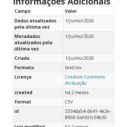
Informações Adicionais
Campo
Valor
Dados atualizados
1/Junho/2026
pela última vez
Metadados
1/Junho/2026
atualizados pela
última vez
Criado
1/Junho/2026
Formato
text/csv
Licença
Creative Commons
Atribuição
created
há 2 meses
format
CSV
id
3334da54-db41-4e2e-
89b0-6af431c34b30
last modified
há 2 meses