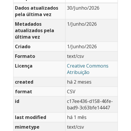
Dados atualizados
30/Junho/2026
pela última vez
Metadados
1/Junho/2026
atualizados pela
última vez
Criado
1/Junho/2026
Formato
text/csv
Licença
Creative Commons
Atribuição
created
há 2 meses
format
CSV
id
c17ee436-d158-46fe-
bad9-3c63bfe14447
last modified
há 1 mês
mimetype
text/csv