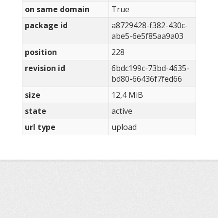
on same domain
True
package id
a8729428-f382-430c-
abe5-6e5f85aa9a03
position
228
revision id
6bdc199c-73bd-4635-
bd80-66436f7fed66
size
12,4 MiB
state
active
url type
upload