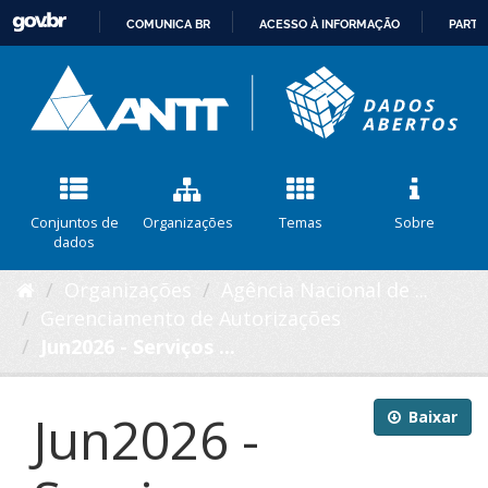
COMUNICA BR
ACESSO À INFORMAÇÃO
PARTI
IR
PARA
O
CONTEÚDO
Conjuntos de
Organizações
Temas
Sobre
dados
Organizações
Agência Nacional de ...
Gerenciamento de Autorizações
Jun2026 - Serviços ...
Jun2026 -
Baixar