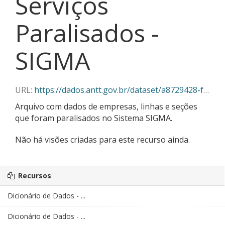
Serviços
Paralisados -
SIGMA
URL:
https://dados.antt.gov.br/dataset/a8729428-f382-430c-abe5-6e5f85aa9a03/resource/c17ee436-d158-46fe-bad9-3c63bfe14447/download/06-2026_servicos_paralisados_sigma.csv
Arquivo com dados de empresas, linhas e seções
que foram paralisados no Sistema SIGMA.
Não há visões criadas para este recurso ainda.
Recursos
Dicionário de Dados - ...
Dicionário de Dados - ...