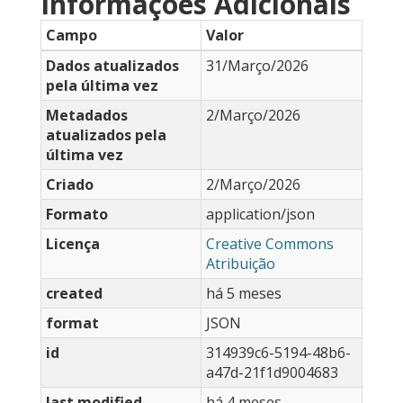
Informações Adicionais
Campo
Valor
Dados atualizados
31/Março/2026
pela última vez
Metadados
2/Março/2026
atualizados pela
última vez
Criado
2/Março/2026
Formato
application/json
Licença
Creative Commons
Atribuição
created
há 5 meses
format
JSON
id
314939c6-5194-48b6-
a47d-21f1d9004683
last modified
há 4 meses