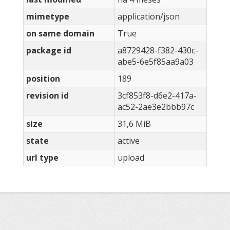
mimetype
application/json
on same domain
True
package id
a8729428-f382-430c-
abe5-6e5f85aa9a03
position
189
revision id
3cf853f8-d6e2-417a-
ac52-2ae3e2bbb97c
size
31,6 MiB
state
active
url type
upload