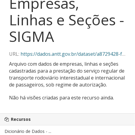
Empresas,
Linhas e Seções -
SIGMA
URL:
https://dados.antt.gov.br/dataset/a8729428-f382-430c-abe5-6e5f85aa9a03/resource/314939c6-5194-48b6-a47d-21f1d9004683/download/03-2026_empresas_linhas_secoes_sigma.json
Arquivo com dados de empresas, linhas e seções
cadastradas para a prestação do serviço regular de
transporte rodoviário interestadual e internacional
de passageiros, sob regime de autorização.
Não há visões criadas para este recurso ainda.
Recursos
Dicionário de Dados - ...