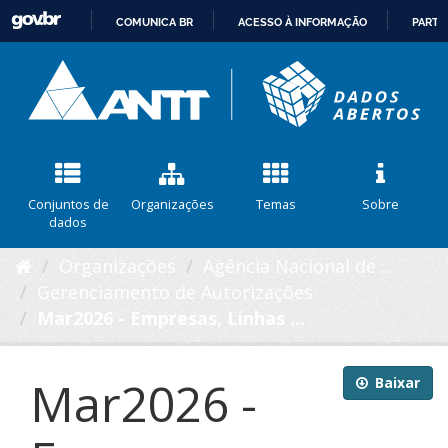
COMUNICA BR
ACESSO À INFORMAÇÃO
PARTI
IR
PARA
O
CONTEÚDO
Conjuntos de
Organizações
Temas
Sobre
dados
Organizações
Agência Nacional de ...
Gerenciamento de Autorizações
Mar2026 - Empresas, Linhas ...
Mar2026 -
Baixar