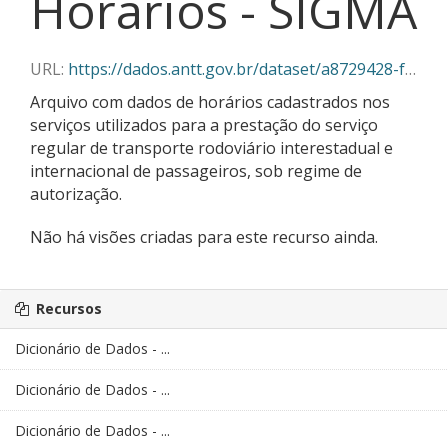
Horários - SIGMA
URL:
https://dados.antt.gov.br/dataset/a8729428-f382-430c-abe5-6e5f85aa9a03/resource/e3999583-4918-4d4f-862c-98d21ec97160/download/06-2025_horarios_sigma.json
Arquivo com dados de horários cadastrados nos
serviços utilizados para a prestação do serviço
regular de transporte rodoviário interestadual e
internacional de passageiros, sob regime de
autorização.
Não há visões criadas para este recurso ainda.
Recursos
Dicionário de Dados - ...
Dicionário de Dados - ...
Dicionário de Dados - ...