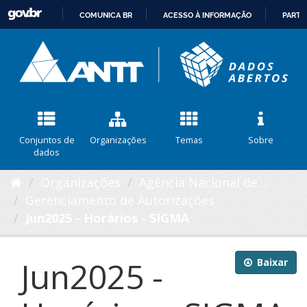
COMUNICA BR
ACESSO À INFORMAÇÃO
PARTI
IR
PARA
O
CONTEÚDO
Conjuntos de
Organizações
Temas
Sobre
dados
Organizações
Agência Nacional de ...
Gerenciamento de Autorizações
Jun2025 - Horários - SIGMA
Jun2025 -
Baixar