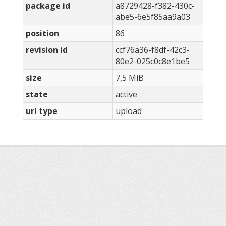
package id
a8729428-f382-430c-
abe5-6e5f85aa9a03
position
86
revision id
ccf76a36-f8df-42c3-
80e2-025c0c8e1be5
size
7,5 MiB
state
active
url type
upload