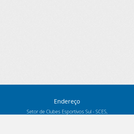
Endereço
Setor de Clubes Esportivos Sul - SCES,
trecho 03, lote 10, Projeto Orla Polo 8
- Brasília - DF