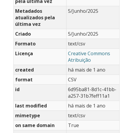
pela última vez
Metadados
5/Junho/2025
atualizados pela
última vez
Criado
5/Junho/2025
Formato
text/csv
Licença
Creative Commons
Atribuição
created
há mais de 1 ano
format
CSV
id
6d95ba81-8d1c-41bb-
a257-31b7feff11a1
last modified
há mais de 1 ano
mimetype
text/csv
on same domain
True