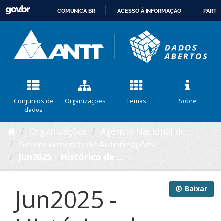
COMUNICA BR
ACESSO À INFORMAÇÃO
PARTI
IR
PARA
O
CONTEÚDO
Conjuntos de
Organizações
Temas
Sobre
dados
Organizações
Agência Nacional de ...
Gerenciamento de Autorizações
Jun2025 - Histórico de ...
Jun2025 -
Baixar