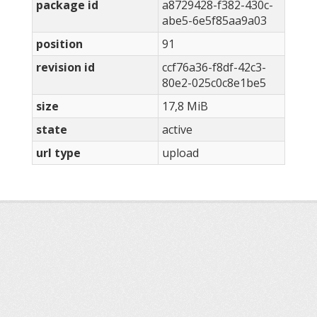
package id
a8729428-f382-430c-
abe5-6e5f85aa9a03
position
91
revision id
ccf76a36-f8df-42c3-
80e2-025c0c8e1be5
size
17,8 MiB
state
active
url type
upload