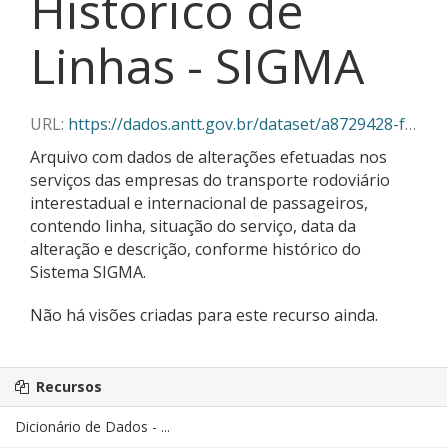
Histórico de
Linhas - SIGMA
URL:
https://dados.antt.gov.br/dataset/a8729428-f382-430c-abe5-6e5f85aa9a03/resource/6d95ba81-8d1c-41bb-a257-31b7feff11a1/download/06-2025_linhas_historico_sigma.csv
Arquivo com dados de alterações efetuadas nos
serviços das empresas do transporte rodoviário
interestadual e internacional de passageiros,
contendo linha, situação do serviço, data da
alteração e descrição, conforme histórico do
Sistema SIGMA.
Não há visões criadas para este recurso ainda.
Recursos
Dicionário de Dados - ...