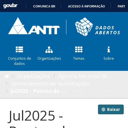
COMUNICA BR
ACESSO À INFORMAÇÃO
PARTI
IR
PARA
O
CONTEÚDO
Conjuntos de
Organizações
Temas
Sobre
dados
Organizações
Agência Nacional de ...
Gerenciamento de Autorizações
Jul2025 - Pontos do ...
Jul2025 -
Baixar