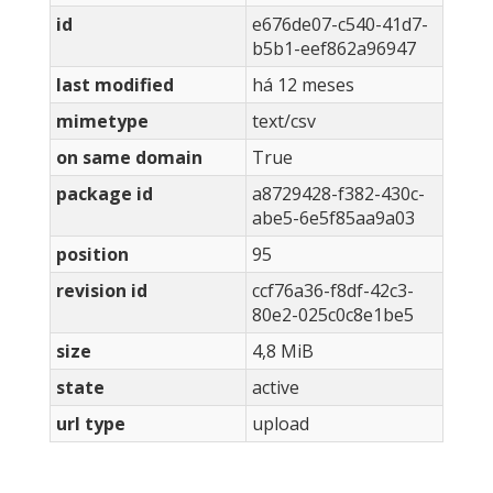
id
e676de07-c540-41d7-
b5b1-eef862a96947
last modified
há 12 meses
mimetype
text/csv
on same domain
True
package id
a8729428-f382-430c-
abe5-6e5f85aa9a03
position
95
revision id
ccf76a36-f8df-42c3-
80e2-025c0c8e1be5
size
4,8 MiB
state
active
url type
upload