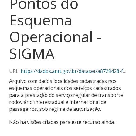
Pontos do
Esquema
Operacional -
SIGMA
URL:
https://dados.antt.gov.br/dataset/a8729428-f382-430c-abe5-6e5f85aa9a03/resource/e676de07-c540-41d7-b5b1-eef862a96947/download/07-2025_pontos_do_esquema_operacional_sigma.csv
Arquivo com dados localidades cadastradas nos
esquemas operacionais dos serviços cadastrados
para a prestação do serviço regular de transporte
rodoviário interestadual e internacional de
passageiros, sob regime de autorização.
Não há visões criadas para este recurso ainda.