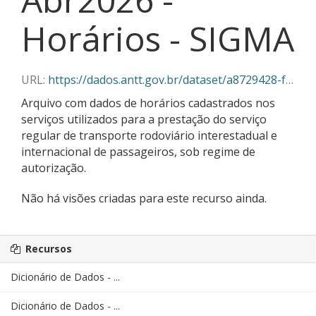
Horários - SIGMA
URL:
https://dados.antt.gov.br/dataset/a8729428-f382-430c-abe5-6e5f85aa9a03/resource/560fba7e-9139-41b1-807a-177bf642bb1e/download/04-2026_horarios_sigma.csv
Arquivo com dados de horários cadastrados nos
serviços utilizados para a prestação do serviço
regular de transporte rodoviário interestadual e
internacional de passageiros, sob regime de
autorização.
Não há visões criadas para este recurso ainda.
Recursos
Dicionário de Dados - ...
Dicionário de Dados - ...