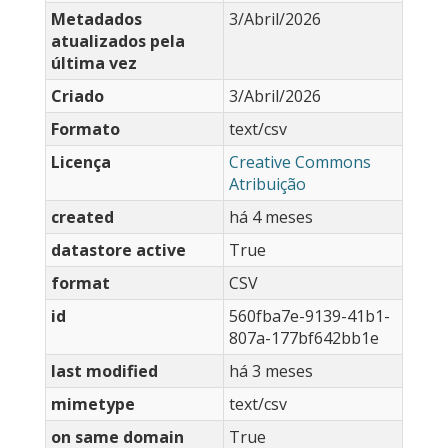
Metadados
3/Abril/2026
atualizados pela
última vez
Criado
3/Abril/2026
Formato
text/csv
Licença
Creative Commons
Atribuição
created
há 4 meses
datastore active
True
format
CSV
id
560fba7e-9139-41b1-
807a-177bf642bb1e
last modified
há 3 meses
mimetype
text/csv
on same domain
True