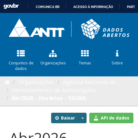
COMUNICA BR
ACESSO À INFORMAÇÃO
PARTI
IR
PARA
O
CONTEÚDO
Conjuntos de
Organizações
Temas
Sobre
dados
Organizações
Agência Nacional de ...
Gerenciamento de Autorizações
Abr2026 - Horários - SIGMA
Baixar
API de dados
Abr2026 -