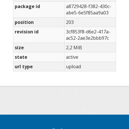
package id
a8729428-f382-430c-
abe5-6e5f85aa9a03
position
203
revision id
3cf853f8-d6e2-417a-
ac52-2ae3e2bbb97c
size
2,2 MiB
state
active
url type
upload