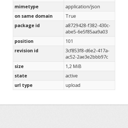
mimetype
application/json
on same domain
True
package id
a8729428-f382-430c-
abe5-6e5f85aa9a03
position
101
revision id
3cf853f8-d6e2-417a-
ac52-2ae3e2bbb97c
size
1,2 MiB
state
active
url type
upload