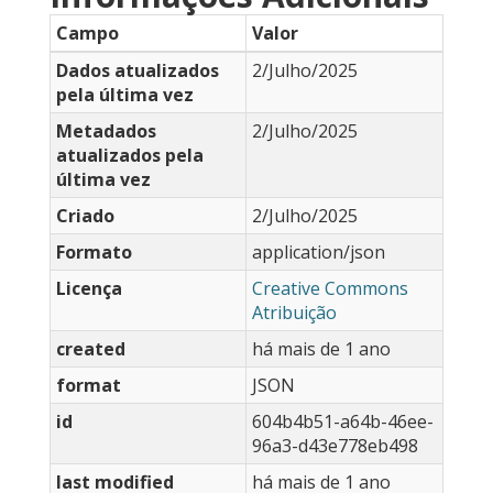
Campo
Valor
Dados atualizados
2/Julho/2025
pela última vez
Metadados
2/Julho/2025
atualizados pela
última vez
Criado
2/Julho/2025
Formato
application/json
Licença
Creative Commons
Atribuição
created
há mais de 1 ano
format
JSON
id
604b4b51-a64b-46ee-
96a3-d43e778eb498
last modified
há mais de 1 ano