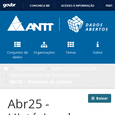
COMUNICA BR
ACESSO À INFORMAÇÃO
PARTI
IR
PARA
O
CONTEÚDO
Conjuntos de
Organizações
Temas
Sobre
dados
Organizações
Agência Nacional de ...
Gerenciamento de Autorizações
Abr25 - Histórico de Linhas
Abr25 -
Baixar