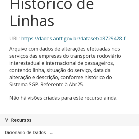
Histórico de
Linhas
URL:
https://dados.antt.gov.br/dataset/a8729428-f382-430c-abe5-6e5f85aa9a03/resource/604b4b51-a64b-46ee-96a3-d43e778eb498/download/historico_linhas_secoes_04_2025.json
Arquivo com dados de alterações efetuadas nos
serviços das empresas do transporte rodoviário
interestadual e internacional de passageiros,
contendo linha, situação do serviço, data da
alteração e descrição, conforme histórico do
Sistema SGP. Referente à Abr25.
Não há visões criadas para este recurso ainda.
Recursos
Dicionário de Dados - ...