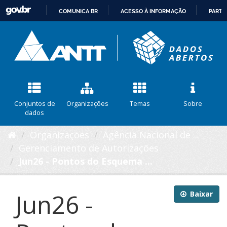
COMUNICA BR
ACESSO À INFORMAÇÃO
PARTI
IR
PARA
O
CONTEÚDO
Conjuntos de
Organizações
Temas
Sobre
dados
Organizações
Agência Nacional de ...
Gerenciamento de Autorizações
Jun26 - Pontos do Esquema ...
Jun26 -
Baixar