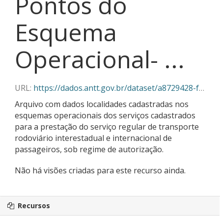
Pontos do
Esquema
Operacional- ...
URL:
https://dados.antt.gov.br/dataset/a8729428-f382-430c-abe5-6e5f85aa9a03/resource/d1fa5e52-5a35-4f7a-9ceb-3dc6cfbe5e89/download/pontos_esquema_operacional_06_2026.json
Arquivo com dados localidades cadastradas nos
esquemas operacionais dos serviços cadastrados
para a prestação do serviço regular de transporte
rodoviário interestadual e internacional de
passageiros, sob regime de autorização.
Não há visões criadas para este recurso ainda.
Recursos