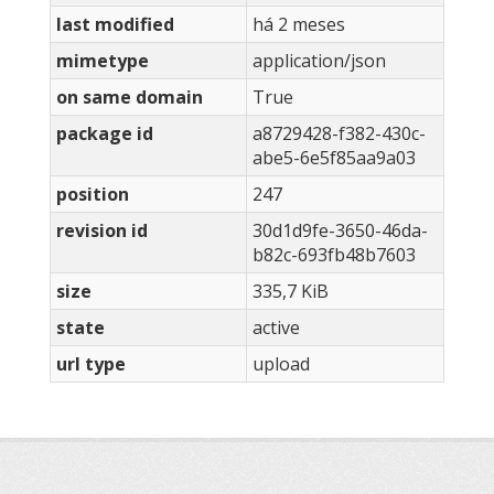
last modified
há 2 meses
mimetype
application/json
on same domain
True
package id
a8729428-f382-430c-
abe5-6e5f85aa9a03
position
247
revision id
30d1d9fe-3650-46da-
b82c-693fb48b7603
size
335,7 KiB
state
active
url type
upload