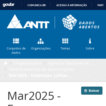
COMUNICA BR
ACESSO À INFORMAÇÃO
PARTI
IR
PARA
O
CONTEÚDO
Conjuntos de
Organizações
Temas
Sobre
dados
Organizações
Agência Nacional de ...
Gerenciamento de Autorizações
Mar2025 - Empresas, Linhas ...
Mar2025 -
Baixar