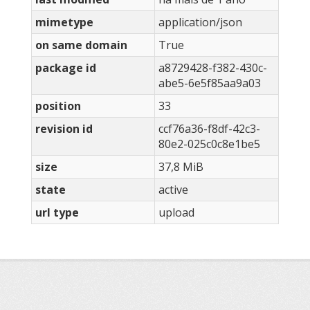
mimetype
application/json
on same domain
True
package id
a8729428-f382-430c-
abe5-6e5f85aa9a03
position
33
revision id
ccf76a36-f8df-42c3-
80e2-025c0c8e1be5
size
37,8 MiB
state
active
url type
upload