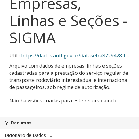
Empresas,
Linhas e Seções -
SIGMA
URL:
https://dados.antt.gov.br/dataset/a8729428-f382-430c-abe5-6e5f85aa9a03/resource/04f667ff-caab-405e-925c-264312315da6/download/03-2025_empresas_linhas_secoes_sigma.json
Arquivo com dados de empresas, linhas e seções
cadastradas para a prestação do serviço regular de
transporte rodoviário interestadual e internacional
de passageiros, sob regime de autorização.
Não há visões criadas para este recurso ainda.
Recursos
Dicionário de Dados - ...