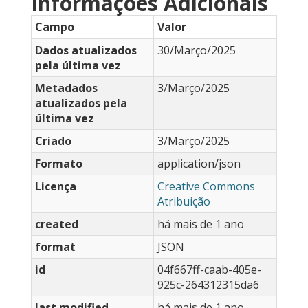
Informações Adicionais
Campo
Valor
Dados atualizados
30/Março/2025
pela última vez
Metadados
3/Março/2025
atualizados pela
última vez
Criado
3/Março/2025
Formato
application/json
Licença
Creative Commons
Atribuição
created
há mais de 1 ano
format
JSON
id
04f667ff-caab-405e-
925c-264312315da6
last modified
há mais de 1 ano