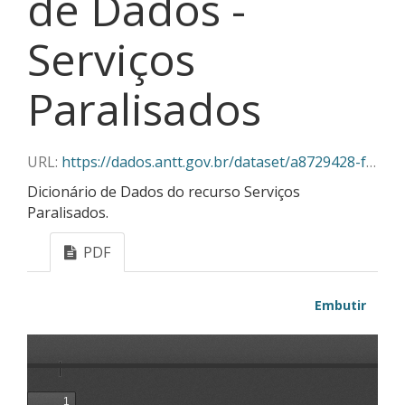
de Dados -
Serviços
Paralisados
URL:
https://dados.antt.gov.br/dataset/a8729428-f382-430c-abe5-6e5f85aa9a03/resource/0bf8f01a-549d-488d-b6c3-cbfea24e2339/download/servicos_paralisados_dicionario_dados_v2.pdf
Dicionário de Dados do recurso Serviços
Paralisados.
PDF
Embutir