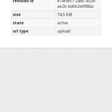
revision id
e74fc851-2adc-432b-
ae2b-bd062e6f88ac
size
74,5 KiB
state
active
url type
upload