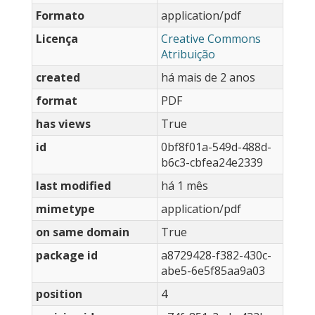
Formato
application/pdf
Licença
Creative Commons
Atribuição
created
há mais de 2 anos
format
PDF
has views
True
id
0bf8f01a-549d-488d-
b6c3-cbfea24e2339
last modified
há 1 mês
mimetype
application/pdf
on same domain
True
package id
a8729428-f382-430c-
abe5-6e5f85aa9a03
position
4