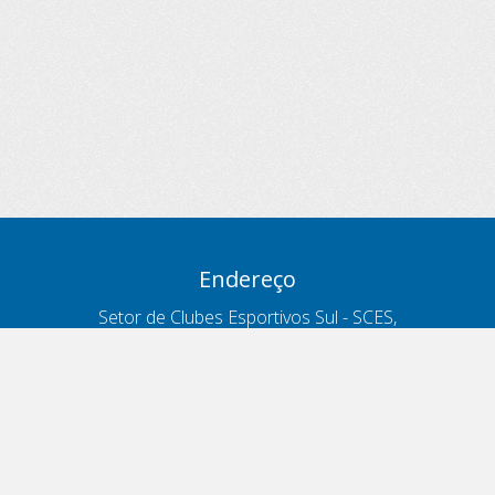
Endereço
Setor de Clubes Esportivos Sul - SCES,
trecho 03, lote 10, Projeto Orla Polo 8
- Brasília - DF
Contatos
Telefone 166