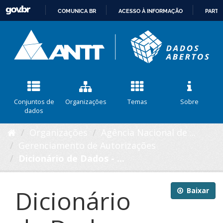
COMUNICA BR
ACESSO À INFORMAÇÃO
PARTI
IR
PARA
O
CONTEÚDO
Conjuntos de
Organizações
Temas
Sobre
dados
Organizações
Agência Nacional de ...
Gerenciamento de Autorizações
Dicionário de Dados - ...
Dicionário
Baixar