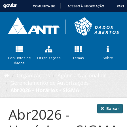
COMUNICA BR
ACESSO À INFORMAÇÃO
PARTI
IR
PARA
O
CONTEÚDO
Conjuntos de
Organizações
Temas
Sobre
dados
Organizações
Agência Nacional de ...
Gerenciamento de Autorizações
Abr2026 - Horários - SIGMA
Abr2026 -
Baixar