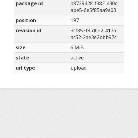
package id
a8729428-f382-430c-
abe5-6e5f85aa9a03
position
197
revision id
3cf853f8-d6e2-417a-
ac52-2ae3e2bbb97c
size
6 MiB
state
active
url type
upload