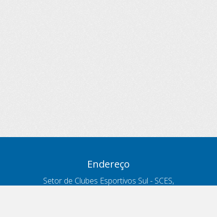
Endereço
Setor de Clubes Esportivos Sul - SCES,
trecho 03, lote 10, Projeto Orla Polo 8
- Brasília - DF