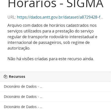
Horários - SIGMA
URL:
https://dados.antt.gov.br/dataset/a8729428-f382-430c-abe5-6e5f85aa9a03/resource/20957690-9ef3-416b-9cbf-aeba540e792d/download/04-2026_horarios_sigma.json
Arquivo com dados de horários cadastrados nos
serviços utilizados para a prestação do serviço
regular de transporte rodoviário interestadual e
internacional de passageiros, sob regime de
autorização.
Não há visões criadas para este recurso ainda.
Recursos
Dicionário de Dados - ...
Dicionário de Dados - ...
Dicionário de Dados - ...