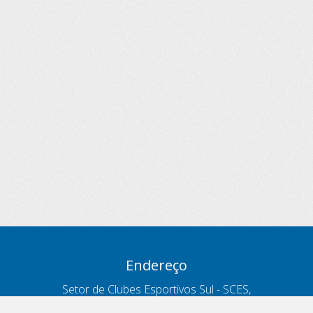
Endereço
Setor de Clubes Esportivos Sul - SCES,
trecho 03, lote 10, Projeto Orla Polo 8