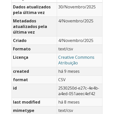
Dados atualizados
30/Novembro/2025
pela última vez
Metadados
4/Novembro/2025
atualizados pela
última vez
Criado
4/Novembro/2025
Formato
text/csv
Licença
Creative Commons
Atribuição
created
há 9 meses
format
CSV
id
2530250d-e27c-4e4b-
a4ed-051aeec4ef42
last modified
há 8 meses
mimetype
text/csv