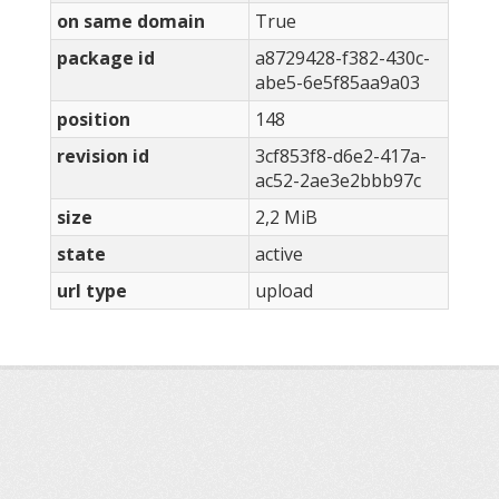
on same domain
True
package id
a8729428-f382-430c-
abe5-6e5f85aa9a03
position
148
revision id
3cf853f8-d6e2-417a-
ac52-2ae3e2bbb97c
size
2,2 MiB
state
active
url type
upload