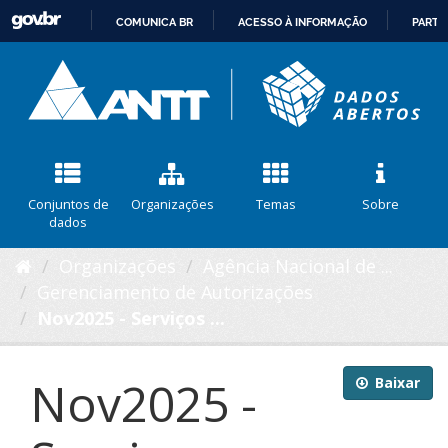
COMUNICA BR
ACESSO À INFORMAÇÃO
PARTI
IR
PARA
O
CONTEÚDO
Conjuntos de
Organizações
Temas
Sobre
dados
Organizações
Agência Nacional de ...
Gerenciamento de Autorizações
Nov2025 - Serviços ...
Nov2025 -
Baixar