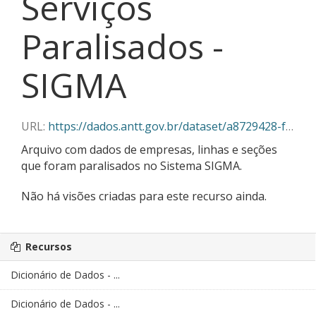
Serviços
Paralisados -
SIGMA
URL:
https://dados.antt.gov.br/dataset/a8729428-f382-430c-abe5-6e5f85aa9a03/resource/2530250d-e27c-4e4b-a4ed-051aeec4ef42/download/11-2025_servicos_paralisados_sigma.csv
Arquivo com dados de empresas, linhas e seções
que foram paralisados no Sistema SIGMA.
Não há visões criadas para este recurso ainda.
Recursos
Dicionário de Dados - ...
Dicionário de Dados - ...