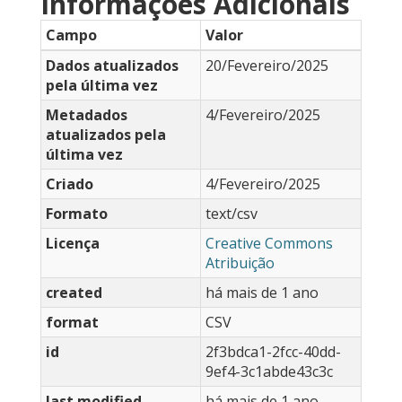
Informações Adicionais
Campo
Valor
Dados atualizados
20/Fevereiro/2025
pela última vez
Metadados
4/Fevereiro/2025
atualizados pela
última vez
Criado
4/Fevereiro/2025
Formato
text/csv
Licença
Creative Commons
Atribuição
created
há mais de 1 ano
format
CSV
id
2f3bdca1-2fcc-40dd-
9ef4-3c1abde43c3c
last modified
há mais de 1 ano