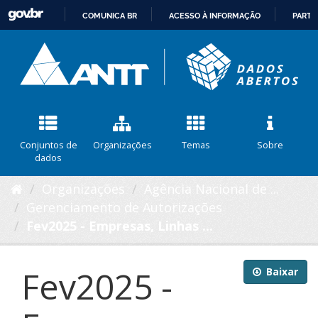
COMUNICA BR
ACESSO À INFORMAÇÃO
PARTI
IR
PARA
O
CONTEÚDO
Conjuntos de
Organizações
Temas
Sobre
dados
Organizações
Agência Nacional de ...
Gerenciamento de Autorizações
Fev2025 - Empresas, Linhas ...
Fev2025 -
Baixar