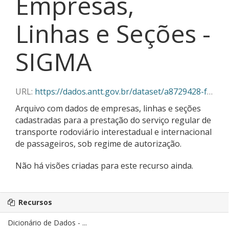
Empresas,
Linhas e Seções -
SIGMA
URL:
https://dados.antt.gov.br/dataset/a8729428-f382-430c-abe5-6e5f85aa9a03/resource/2f3bdca1-2fcc-40dd-9ef4-3c1abde43c3c/download/02-2025_empresas_linhas_secoes_sigma.csv
Arquivo com dados de empresas, linhas e seções
cadastradas para a prestação do serviço regular de
transporte rodoviário interestadual e internacional
de passageiros, sob regime de autorização.
Não há visões criadas para este recurso ainda.
Recursos
Dicionário de Dados - ...