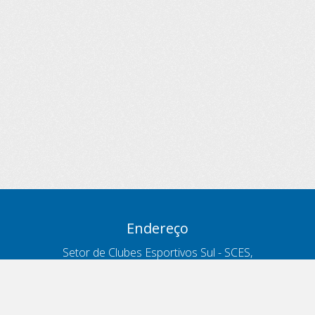
Endereço
Setor de Clubes Esportivos Sul - SCES,
trecho 03, lote 10, Projeto Orla Polo 8
- Brasília - DF