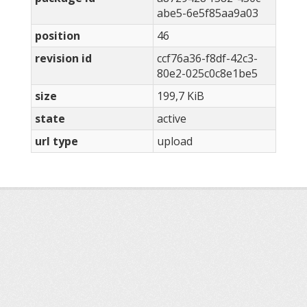
abe5-6e5f85aa9a03
position
46
revision id
ccf76a36-f8df-42c3-
80e2-025c0c8e1be5
size
199,7 KiB
state
active
url type
upload