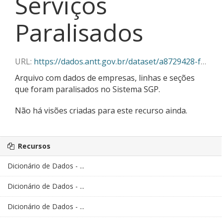
Serviços
Paralisados
URL:
https://dados.antt.gov.br/dataset/a8729428-f382-430c-abe5-6e5f85aa9a03/resource/3ce5bafb-47d3-4fae-aed3-e2a1167091c8/download/servicos_paralisados_02_2025.csv
Arquivo com dados de empresas, linhas e seções
que foram paralisados no Sistema SGP.
Não há visões criadas para este recurso ainda.
Recursos
Dicionário de Dados - ...
Dicionário de Dados - ...
Dicionário de Dados - ...