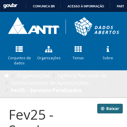
COMUNICA BR
ACESSO À INFORMAÇÃO
PARTI
IR
PARA
O
CONTEÚDO
Conjuntos de
Organizações
Temas
Sobre
dados
Organizações
Agência Nacional de ...
Gerenciamento de Autorizações
Fev25 - Serviços Paralisados
Fev25 -
Baixar