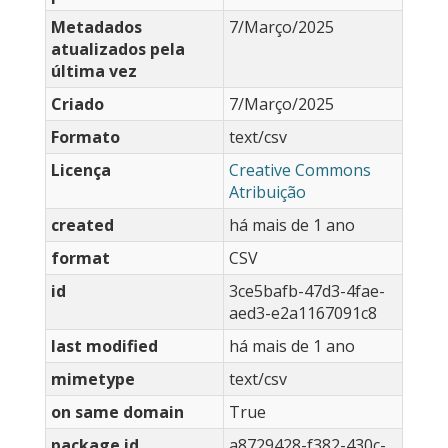
Metadados
7/Março/2025
atualizados pela
última vez
Criado
7/Março/2025
Formato
text/csv
Licença
Creative Commons
Atribuição
created
há mais de 1 ano
format
CSV
id
3ce5bafb-47d3-4fae-
aed3-e2a1167091c8
last modified
há mais de 1 ano
mimetype
text/csv
on same domain
True
package id
a8729428-f382-430c-