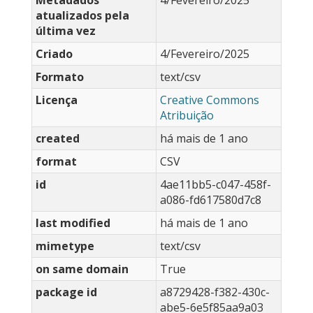
Metadados
4/Fevereiro/2025
atualizados pela
última vez
Criado
4/Fevereiro/2025
Formato
text/csv
Licença
Creative Commons
Atribuição
created
há mais de 1 ano
format
CSV
id
4ae11bb5-c047-458f-
a086-fd617580d7c8
last modified
há mais de 1 ano
mimetype
text/csv
on same domain
True
package id
a8729428-f382-430c-
abe5-6e5f85aa9a03