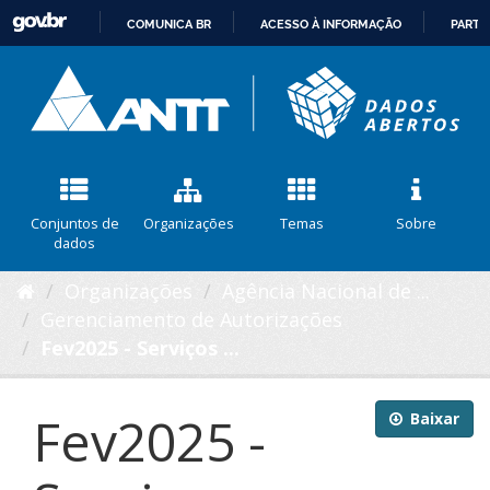
COMUNICA BR
ACESSO À INFORMAÇÃO
PARTI
IR
PARA
O
CONTEÚDO
Conjuntos de
Organizações
Temas
Sobre
dados
Organizações
Agência Nacional de ...
Gerenciamento de Autorizações
Fev2025 - Serviços ...
Fev2025 -
Baixar