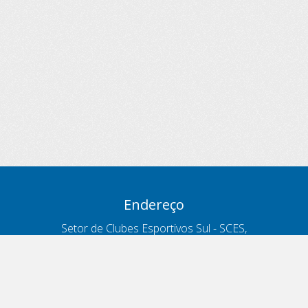
Endereço
Setor de Clubes Esportivos Sul - SCES,
trecho 03, lote 10, Projeto Orla Polo 8
- Brasília - DF
Contatos