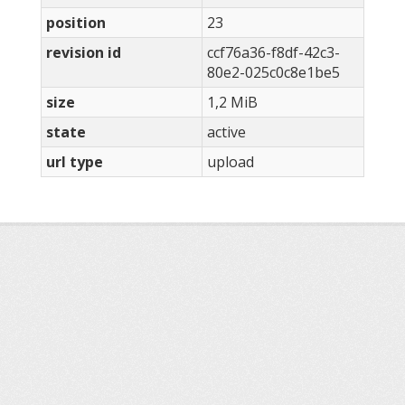
position
23
revision id
ccf76a36-f8df-42c3-
80e2-025c0c8e1be5
size
1,2 MiB
state
active
url type
upload