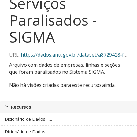
Serviços
Paralisados -
SIGMA
URL:
https://dados.antt.gov.br/dataset/a8729428-f382-430c-abe5-6e5f85aa9a03/resource/4ae11bb5-c047-458f-a086-fd617580d7c8/download/02-2025_servicos_paralisados_sigma.csv
Arquivo com dados de empresas, linhas e seções
que foram paralisados no Sistema SIGMA.
Não há visões criadas para este recurso ainda.
Recursos
Dicionário de Dados - ...
Dicionário de Dados - ...