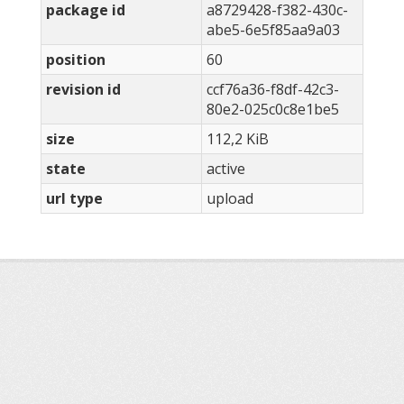
package id
a8729428-f382-430c-
abe5-6e5f85aa9a03
position
60
revision id
ccf76a36-f8df-42c3-
80e2-025c0c8e1be5
size
112,2 KiB
state
active
url type
upload