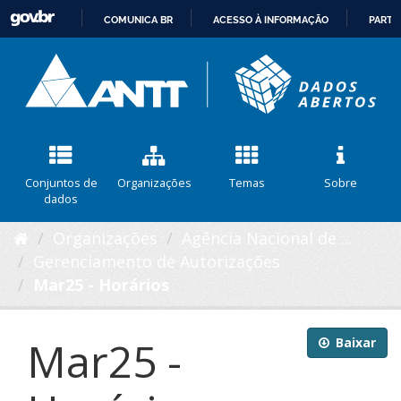
COMUNICA BR
ACESSO À INFORMAÇÃO
PARTI
IR
PARA
O
CONTEÚDO
Conjuntos de
Organizações
Temas
Sobre
dados
Organizações
Agência Nacional de ...
Gerenciamento de Autorizações
Mar25 - Horários
Mar25 -
Baixar