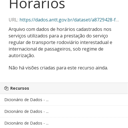
Horários
URL:
https://dados.antt.gov.br/dataset/a8729428-f382-430c-abe5-6e5f85aa9a03/resource/53c880f4-0af2-46b1-884b-fa0dee8b336e/download/horarios_03_2025.csv
Arquivo com dados de horários cadastrados nos
serviços utilizados para a prestação do serviço
regular de transporte rodoviário interestadual e
internacional de passageiros, sob regime de
autorização.
Não há visões criadas para este recurso ainda.
Recursos
Dicionário de Dados - ...
Dicionário de Dados - ...
Dicionário de Dados - ...