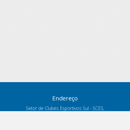
Endereço
Setor de Clubes Esportivos Sul - SCES,
trecho 03, lote 10, Projeto Orla Polo 8
- Brasília - DF