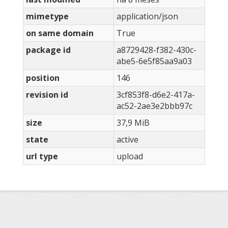
mimetype
application/json
on same domain
True
package id
a8729428-f382-430c-
abe5-6e5f85aa9a03
position
146
revision id
3cf853f8-d6e2-417a-
ac52-2ae3e2bbb97c
size
37,9 MiB
state
active
url type
upload