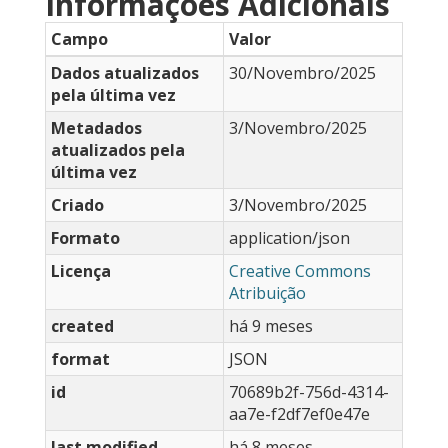
Informações Adicionais
Campo
Valor
Dados atualizados
30/Novembro/2025
pela última vez
Metadados
3/Novembro/2025
atualizados pela
última vez
Criado
3/Novembro/2025
Formato
application/json
Licença
Creative Commons
Atribuição
created
há 9 meses
format
JSON
id
70689b2f-756d-4314-
aa7e-f2df7ef0e47e
last modified
há 8 meses