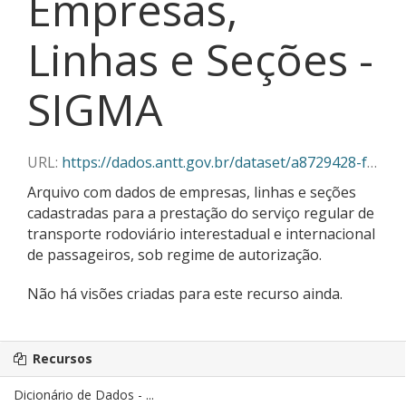
Empresas,
Linhas e Seções -
SIGMA
URL:
https://dados.antt.gov.br/dataset/a8729428-f382-430c-abe5-6e5f85aa9a03/resource/70689b2f-756d-4314-aa7e-f2df7ef0e47e/download/11-2025_empresas_linhas_secoes_sigma.json
Arquivo com dados de empresas, linhas e seções
cadastradas para a prestação do serviço regular de
transporte rodoviário interestadual e internacional
de passageiros, sob regime de autorização.
Não há visões criadas para este recurso ainda.
Recursos
Dicionário de Dados - ...