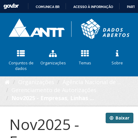
COMUNICA BR
ACESSO À INFORMAÇÃO
PARTI
IR
PARA
O
CONTEÚDO
Conjuntos de
Organizações
Temas
Sobre
dados
Organizações
Agência Nacional de ...
Gerenciamento de Autorizações
Nov2025 - Empresas, Linhas ...
Nov2025 -
Baixar