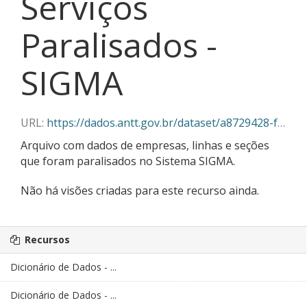
Serviços
Paralisados -
SIGMA
URL:
https://dados.antt.gov.br/dataset/a8729428-f382-430c-abe5-6e5f85aa9a03/resource/899028a8-1509-4418-a0fe-536835e8ae49/download/03-2025_servicos_paralisados_sigma.json
Arquivo com dados de empresas, linhas e seções
que foram paralisados no Sistema SIGMA.
Não há visões criadas para este recurso ainda.
Recursos
Dicionário de Dados - ...
Dicionário de Dados - ...