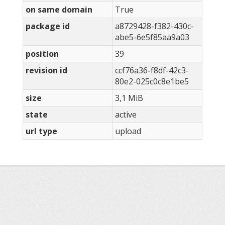
on same domain
True
package id
a8729428-f382-430c-
abe5-6e5f85aa9a03
position
39
revision id
ccf76a36-f8df-42c3-
80e2-025c0c8e1be5
size
3,1 MiB
state
active
url type
upload