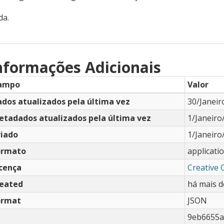
da.
nformações Adicionais
ampo
Valor
dos atualizados pela última vez
30/Janeir
etadados atualizados pela última vez
1/Janeiro
riado
1/Janeiro
ormato
applicati
icença
Creative
reated
há mais d
ormat
JSON
9eb6655a