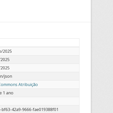
o/2025
/2025
/2025
on/json
 Commons Atribuição
e 1 ano
-bf63-42a9-9666-fae019388f01