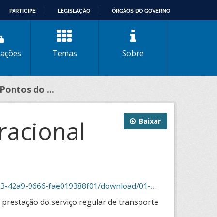
PARTICIPE
LEGISLAÇÃO
ÓRGÃOS DO GOVERNO
zações
Temas
Sobre
 Pontos do ...
racional
Baixar
oad/01-2025_pontos_do_esquema_operacional_sigma.json
 prestação do serviço regular de transporte