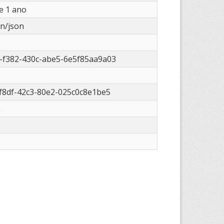
e 1 ano
on/json
-f382-430c-abe5-6e5f85aa9a03
-f8df-42c3-80e2-025c0c8e1be5
B