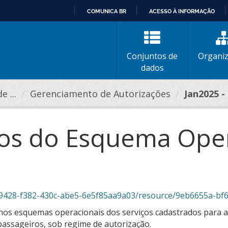
COMUNICA BR
ACESSO À INFORMAÇÃO
IR
PARA
O
Conjuntos de
Organi
CONTEÚDO
dados
 ...
Gerenciamento de Autorizações
Jan2025 -
tos do Esquema Ope
430c-abe5-6e5f85aa9a03/resource/9eb6655a-bf63-42a9-9666-fae019388f01/downl
nos esquemas operacionais dos serviços cadastrados para a
 passageiros, sob regime de autorização.