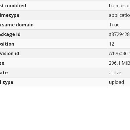
st modified
há mais d
imetype
applicati
n same domain
True
ackage id
a8729428
sition
12
vision id
ccf76a36
ze
296,1 Mi
tate
active
l type
upload