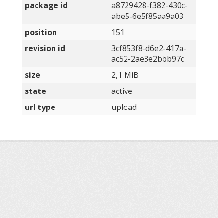
package id
a8729428-f382-430c-
abe5-6e5f85aa9a03
position
151
revision id
3cf853f8-d6e2-417a-
ac52-2ae3e2bbb97c
size
2,1 MiB
state
active
url type
upload