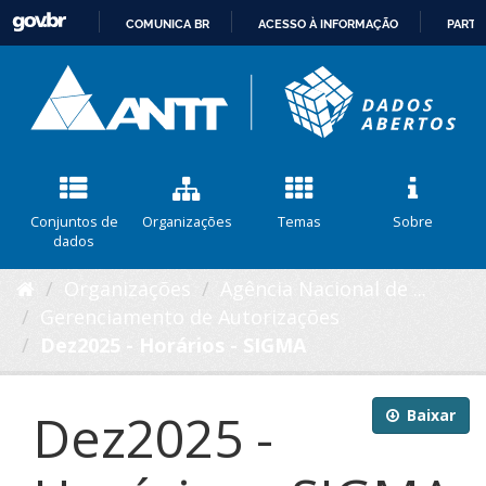
COMUNICA BR
ACESSO À INFORMAÇÃO
PARTI
IR
PARA
O
CONTEÚDO
Conjuntos de
Organizações
Temas
Sobre
dados
Organizações
Agência Nacional de ...
Gerenciamento de Autorizações
Dez2025 - Horários - SIGMA
Dez2025 -
Baixar