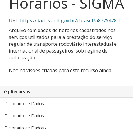
Horários - SIGMA
URL:
https://dados.antt.gov.br/dataset/a8729428-f382-430c-abe5-6e5f85aa9a03/resource/a4cee6c4-28d9-4213-a873-85f6f26a7eb7/download/12-2025_horarios_sigma.csv
Arquivo com dados de horários cadastrados nos
serviços utilizados para a prestação do serviço
regular de transporte rodoviário interestadual e
internacional de passageiros, sob regime de
autorização.
Não há visões criadas para este recurso ainda.
Recursos
Dicionário de Dados - ...
Dicionário de Dados - ...
Dicionário de Dados - ...