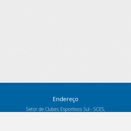
Endereço
Setor de Clubes Esportivos Sul - SCES,
trecho 03, lote 10, Projeto Orla Polo 8
- Brasília - DF