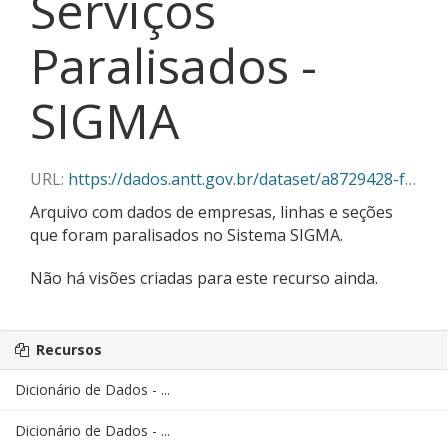
Serviços
Paralisados -
SIGMA
URL:
https://dados.antt.gov.br/dataset/a8729428-f382-430c-abe5-6e5f85aa9a03/resource/a544a389-c240-4638-83f0-71b325208478/download/07-2025_servicos_paralisados_sigma.json
Arquivo com dados de empresas, linhas e seções
que foram paralisados no Sistema SIGMA.
Não há visões criadas para este recurso ainda.
Recursos
Dicionário de Dados - ...
Dicionário de Dados - ...