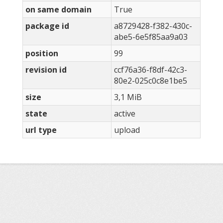
on same domain
True
package id
a8729428-f382-430c-
abe5-6e5f85aa9a03
position
99
revision id
ccf76a36-f8df-42c3-
80e2-025c0c8e1be5
size
3,1 MiB
state
active
url type
upload