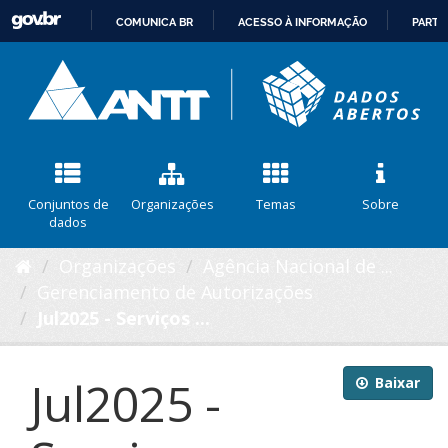
COMUNICA BR
ACESSO À INFORMAÇÃO
PARTI
IR
PARA
O
CONTEÚDO
Conjuntos de
Organizações
Temas
Sobre
dados
Organizações
Agência Nacional de ...
Gerenciamento de Autorizações
Jul2025 - Serviços ...
Jul2025 -
Baixar