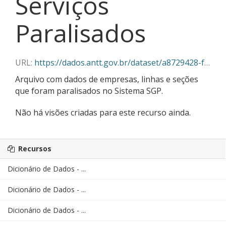
Serviços
Paralisados
URL:
https://dados.antt.gov.br/dataset/a8729428-f382-430c-abe5-6e5f85aa9a03/resource/b78ecd06-02e2-4080-9971-26d9692250e0/download/servicos_paralisados_02_2026.csv
Arquivo com dados de empresas, linhas e seções
que foram paralisados no Sistema SGP.
Não há visões criadas para este recurso ainda.
Recursos
Dicionário de Dados - ...
Dicionário de Dados - ...
Dicionário de Dados - ...