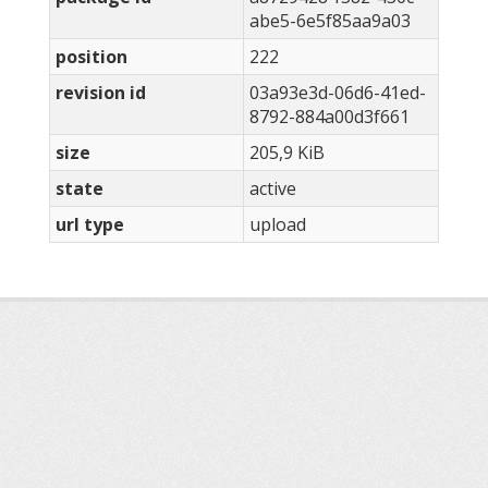
abe5-6e5f85aa9a03
position
222
revision id
03a93e3d-06d6-41ed-
8792-884a00d3f661
size
205,9 KiB
state
active
url type
upload