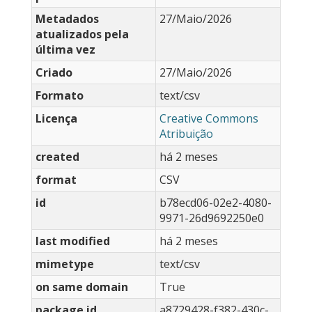
Metadados
27/Maio/2026
atualizados pela
última vez
Criado
27/Maio/2026
Formato
text/csv
Licença
Creative Commons
Atribuição
created
há 2 meses
format
CSV
id
b78ecd06-02e2-4080-
9971-26d9692250e0
last modified
há 2 meses
mimetype
text/csv
on same domain
True
package id
a8729428-f382-430c-