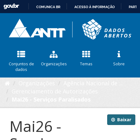
COMUNICA BR
ACESSO À INFORMAÇÃO
PARTI
IR
PARA
O
CONTEÚDO
Conjuntos de
Organizações
Temas
Sobre
dados
Organizações
Agência Nacional de ...
Gerenciamento de Autorizações
Mai26 - Serviços Paralisados
Mai26 -
Baixar