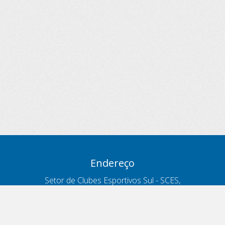
Endereço
Setor de Clubes Esportivos Sul - SCES,
trecho 03, lote 10, Projeto Orla Polo 8
- Brasília - DF