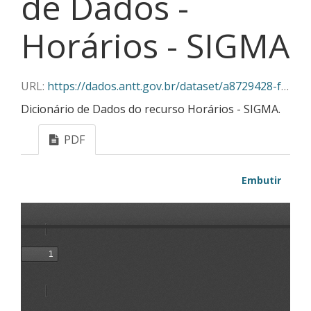
de Dados -
Horários - SIGMA
URL:
https://dados.antt.gov.br/dataset/a8729428-f382-430c-abe5-6e5f85aa9a03/resource/bb20070f-661e-4633-ac93-315635e94089/download/dicionario_dados-horarios_sigma.pdf
Dicionário de Dados do recurso Horários - SIGMA.
PDF
Embutir