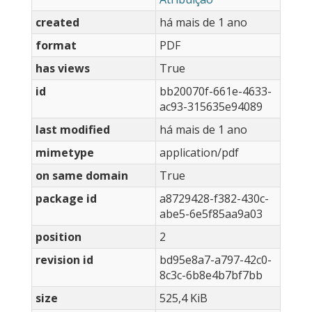
created
há mais de 1 ano
format
PDF
has views
True
id
bb20070f-661e-4633-
ac93-315635e94089
last modified
há mais de 1 ano
mimetype
application/pdf
on same domain
True
package id
a8729428-f382-430c-
abe5-6e5f85aa9a03
position
2
revision id
bd95e8a7-a797-42c0-
8c3c-6b8e4b7bf7bb
size
525,4 KiB