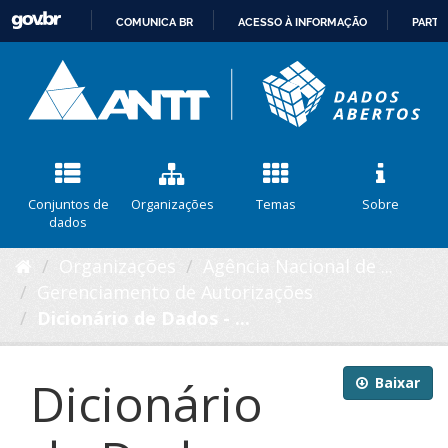
COMUNICA BR
ACESSO À INFORMAÇÃO
PARTI
IR
PARA
O
CONTEÚDO
Conjuntos de
Organizações
Temas
Sobre
dados
Organizações
Agência Nacional de ...
Gerenciamento de Autorizações
Dicionário de Dados - ...
Dicionário
Baixar