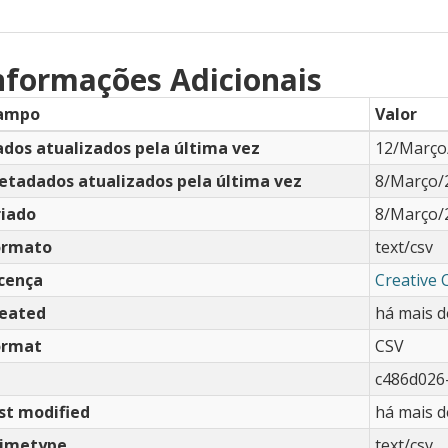
nformações Adicionais
ampo
Valor
dos atualizados pela última vez
12/Março
etadados atualizados pela última vez
8/Março/
riado
8/Março/
ormato
text/csv
icença
Creative
reated
há mais d
ormat
CSV
c486d026
st modified
há mais d
imetype
text/csv