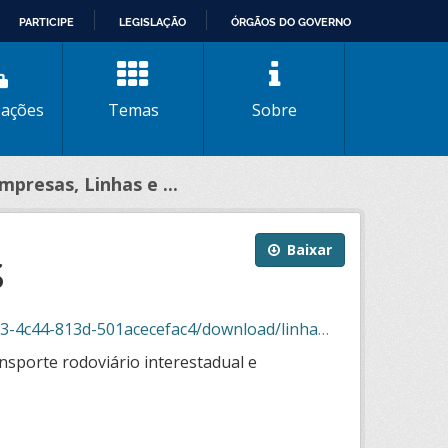
PARTICIPE
LEGISLAÇÃO
ÓRGÃOS DO GOVERNO
zações
Temas
Sobre
mpresas, Linhas e ...
s
Baixar
01acecefac4/download/linhas_secoes_03_2025.csv
nsporte rodoviário interestadual e