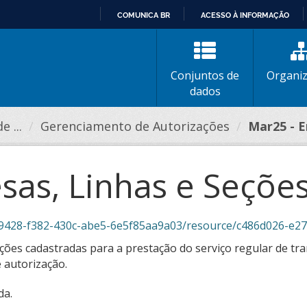
COMUNICA BR
ACESSO À INFORMAÇÃO
IR
PARA
O
Conjuntos de
Organi
CONTEÚDO
dados
 ...
Gerenciamento de Autorizações
Mar25 - E
sas, Linhas e Seçõe
8-f382-430c-abe5-6e5f85aa9a03/resource/c486d026-e273-4c44-813d-5
ões cadastradas para a prestação do serviço regular de tra
 autorização.
da.