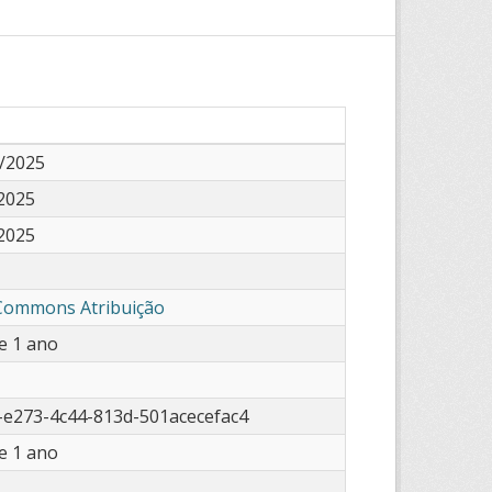
/2025
2025
2025
 Commons Atribuição
e 1 ano
-e273-4c44-813d-501acecefac4
e 1 ano