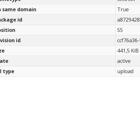
n same domain
True
ackage id
a8729428
sition
55
vision id
ccf76a36
ze
441,5 KiB
tate
active
l type
upload