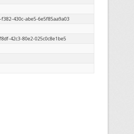
-f382-430c-abe5-6e5f85aa9a03
-f8df-42c3-80e2-025c0c8e1be5