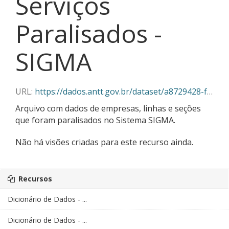
Serviços
Paralisados -
SIGMA
URL:
https://dados.antt.gov.br/dataset/a8729428-f382-430c-abe5-6e5f85aa9a03/resource/c959c8e6-e79f-4c37-a7b2-c8add14bbea8/download/01-2025_servicos_paralisados_sigma.json
Arquivo com dados de empresas, linhas e seções
que foram paralisados no Sistema SIGMA.
Não há visões criadas para este recurso ainda.
Recursos
Dicionário de Dados - ...
Dicionário de Dados - ...