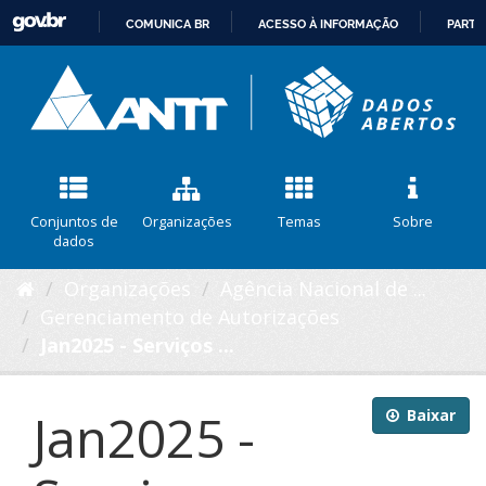
COMUNICA BR
ACESSO À INFORMAÇÃO
PARTI
IR
PARA
O
CONTEÚDO
Conjuntos de
Organizações
Temas
Sobre
dados
Organizações
Agência Nacional de ...
Gerenciamento de Autorizações
Jan2025 - Serviços ...
Jan2025 -
Baixar