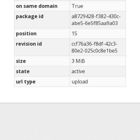
on same domain
True
package id
a8729428-f382-430c-
abe5-6e5f85aa9a03
position
15
revision id
ccf76a36-f8df-42c3-
80e2-025c0c8e1be5
size
3 MiB
state
active
url type
upload