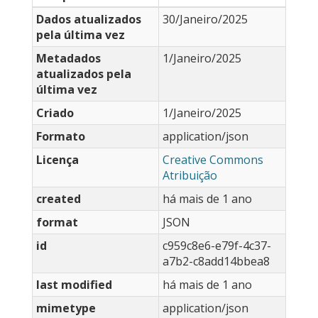
Dados atualizados
30/Janeiro/2025
pela última vez
Metadados
1/Janeiro/2025
atualizados pela
última vez
Criado
1/Janeiro/2025
Formato
application/json
Licença
Creative Commons
Atribuição
created
há mais de 1 ano
format
JSON
id
c959c8e6-e79f-4c37-
a7b2-c8add14bbea8
last modified
há mais de 1 ano
mimetype
application/json