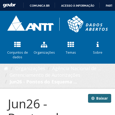
COMUNICA BR
ACESSO À INFORMAÇÃO
PARTI
IR
PARA
O
CONTEÚDO
Conjuntos de
Organizações
Temas
Sobre
dados
Organizações
Agência Nacional de ...
Gerenciamento de Autorizações
Jun26 - Pontos do Esquema ...
Jun26 -
Baixar