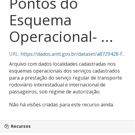
Pontos do
Esquema
Operacional- ...
URL:
https://dados.antt.gov.br/dataset/a8729428-f382-430c-abe5-6e5f85aa9a03/resource/d1fa5e52-5a35-4f7a-9ceb-3dc6cfbe5e89/download/pontos_esquema_operacional_06_2026.json
Arquivo com dados localidades cadastradas nos
esquemas operacionais dos serviços cadastrados
para a prestação do serviço regular de transporte
rodoviário interestadual e internacional de
passageiros, sob regime de autorização.
Não há visões criadas para este recurso ainda.
Recursos