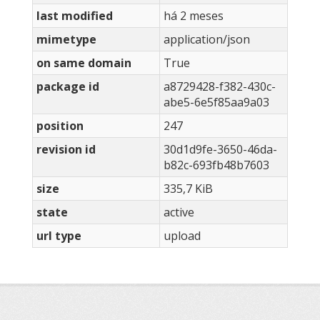
last modified
há 2 meses
mimetype
application/json
on same domain
True
package id
a8729428-f382-430c-
abe5-6e5f85aa9a03
position
247
revision id
30d1d9fe-3650-46da-
b82c-693fb48b7603
size
335,7 KiB
state
active
url type
upload