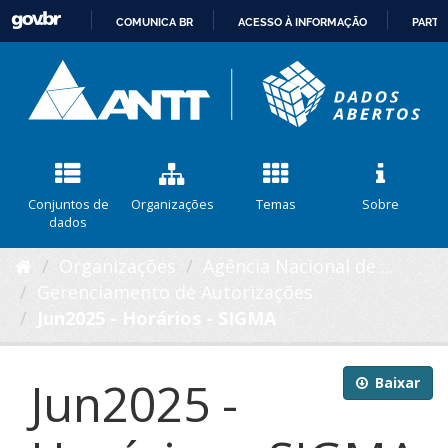
COMUNICA BR
ACESSO À INFORMAÇÃO
PARTI
IR
PARA
O
CONTEÚDO
Conjuntos de
Organizações
Temas
Sobre
dados
Organizações
Agência Nacional de ...
Gerenciamento de Autorizações
Jun2025 - Horários - SIGMA
Jun2025 -
Baixar