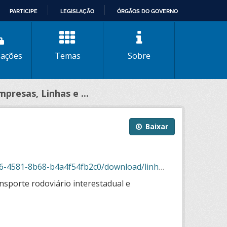
PARTICIPE
LEGISLAÇÃO
ÓRGÃOS DO GOVERNO
zações
Temas
Sobre
mpresas, Linhas e ...
Baixar
a4f54fb2c0/download/linhas_secoes_02_2026.json
nsporte rodoviário interestadual e