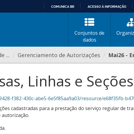
COMUNICA BR
ACESSO À INFORMAÇÃO
IR
PARA
O
Conjuntos de
Organi
CONTEÚDO
dados
 ...
Gerenciamento de Autorizações
Mai26 - E
as, Linhas e Seções
-f382-430c-abe5-6e5f85aa9a03/resource/e68f35fb-b476-4581-8b68-b4
ões cadastradas para a prestação do serviço regular de tra
 autorização.
da.