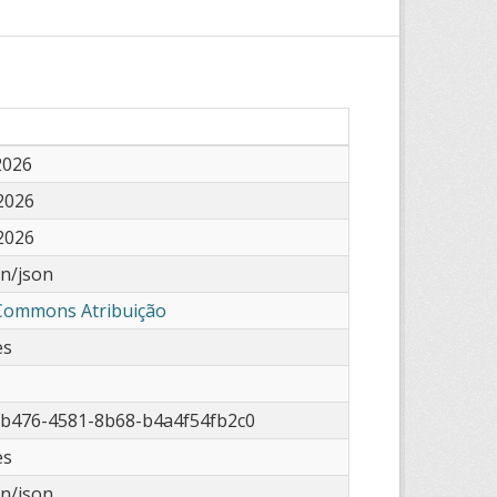
2026
2026
2026
on/json
 Commons Atribuição
es
-b476-4581-8b68-b4a4f54fb2c0
es
on/json