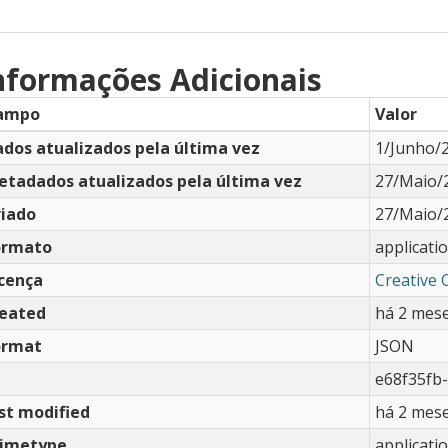
nformações Adicionais
ampo
Valor
dos atualizados pela última vez
1/Junho/
etadados atualizados pela última vez
27/Maio/
riado
27/Maio/
ormato
applicati
icença
Creative
reated
há 2 mes
ormat
JSON
e68f35fb
st modified
há 2 mes
imetype
applicati