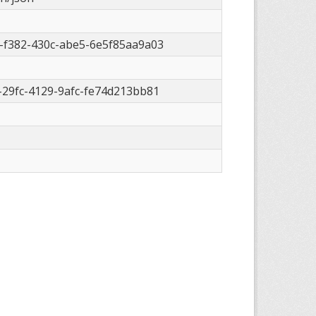
-f382-430c-abe5-6e5f85aa9a03
-29fc-4129-9afc-fe74d213bb81