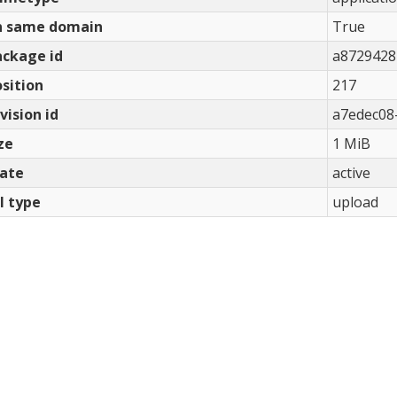
n same domain
True
ackage id
a8729428
sition
217
vision id
a7edec08
ze
1 MiB
tate
active
l type
upload