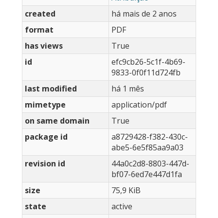
created
há mais de 2 anos
format
PDF
has views
True
id
efc9cb26-5c1f-4b69-
9833-0f0f11d724fb
last modified
há 1 mês
mimetype
application/pdf
on same domain
True
package id
a8729428-f382-430c-
abe5-6e5f85aa9a03
revision id
44a0c2d8-8803-447d-
bf07-6ed7e447d1fa
size
75,9 KiB
state
active