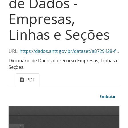
de Dados -
Empresas,
Linhas e Seções
URL:
https://dados.antt.gov.br/dataset/a8729428-f382-430c-abe5-6e5f85aa9a03/resource/efc9cb26-5c1f-4b69-9833-0f0f11d724fb/download/linhas_secoes_dicionario_dados_v2.pdf
Dicionário de Dados do recurso Empresas, Linhas e
Seções.
PDF
Embutir