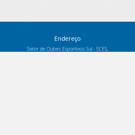
Endereço
Setor de Clubes Esportivos Sul - SCES,
trecho 03, lote 10, Projeto Orla Polo 8
- Brasília - DF
Contatos
Telefone 166
ouvidoria@antt.gov.br
Formulário Fale Conosco