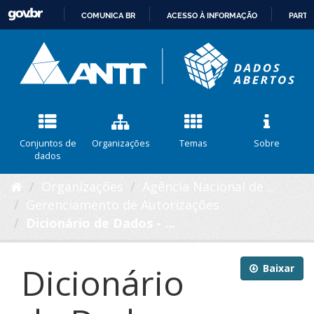
COMUNICA BR
ACESSO À INFORMAÇÃO
PARTI
IR
PARA
O
CONTEÚDO
Conjuntos de
Organizações
Temas
Sobre
dados
Organizações
Agência Nacional de ...
Gerenciamento de Autorizações
Dicionário de Dados - ...
Dicionário
Baixar