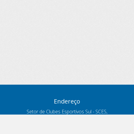
Endereço
Setor de Clubes Esportivos Sul - SCES,
trecho 03, lote 10, Projeto Orla Polo 8
- Brasília - DF