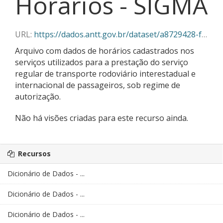
Horários - SIGMA
URL:
https://dados.antt.gov.br/dataset/a8729428-f382-430c-abe5-6e5f85aa9a03/resource/f20bca9c-e278-4065-af9f-10a2df0176ea/download/01-2026_horarios_sigma.json
Arquivo com dados de horários cadastrados nos
serviços utilizados para a prestação do serviço
regular de transporte rodoviário interestadual e
internacional de passageiros, sob regime de
autorização.
Não há visões criadas para este recurso ainda.
Recursos
Dicionário de Dados - ...
Dicionário de Dados - ...
Dicionário de Dados - ...