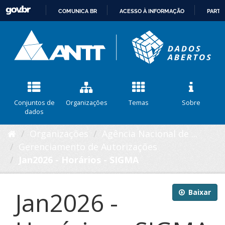
COMUNICA BR
ACESSO À INFORMAÇÃO
PARTI
IR
PARA
O
CONTEÚDO
Conjuntos de
Organizações
Temas
Sobre
dados
Organizações
Agência Nacional de ...
Gerenciamento de Autorizações
Jan2026 - Horários - SIGMA
Jan2026 -
Baixar