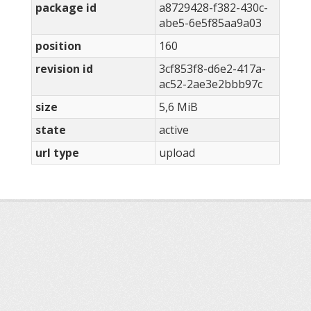
package id
a8729428-f382-430c-
abe5-6e5f85aa9a03
position
160
revision id
3cf853f8-d6e2-417a-
ac52-2ae3e2bbb97c
size
5,6 MiB
state
active
url type
upload