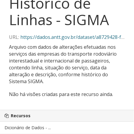
Histórico de
Linhas - SIGMA
URL:
https://dados.antt.gov.br/dataset/a8729428-f382-430c-abe5-6e5f85aa9a03/resource/f8331af5-f610-4859-9123-db33dc6b44d7/download/01-2025_linhas_historico_sigma.csv
Arquivo com dados de alterações efetuadas nos
serviços das empresas do transporte rodoviário
interestadual e internacional de passageiros,
contendo linha, situação do serviço, data da
alteração e descrição, conforme histórico do
Sistema SIGMA.
Não há visões criadas para este recurso ainda.
Recursos
Dicionário de Dados - ...