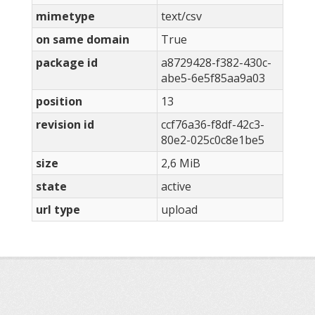
mimetype
text/csv
on same domain
True
package id
a8729428-f382-430c-
abe5-6e5f85aa9a03
position
13
revision id
ccf76a36-f8df-42c3-
80e2-025c0c8e1be5
size
2,6 MiB
state
active
url type
upload