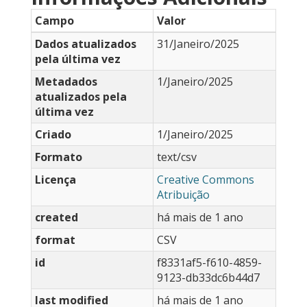
Campo
Valor
Dados atualizados
31/Janeiro/2025
pela última vez
Metadados
1/Janeiro/2025
atualizados pela
última vez
Criado
1/Janeiro/2025
Formato
text/csv
Licença
Creative Commons
Atribuição
created
há mais de 1 ano
format
CSV
id
f8331af5-f610-4859-
9123-db33dc6b44d7
last modified
há mais de 1 ano