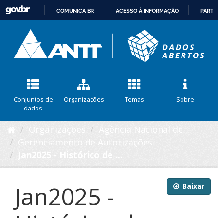
COMUNICA BR
ACESSO À INFORMAÇÃO
PARTI
IR
PARA
O
CONTEÚDO
Conjuntos de
Organizações
Temas
Sobre
dados
Organizações
Agência Nacional de ...
Gerenciamento de Autorizações
Jan2025 - Histórico de ...
Jan2025 -
Baixar