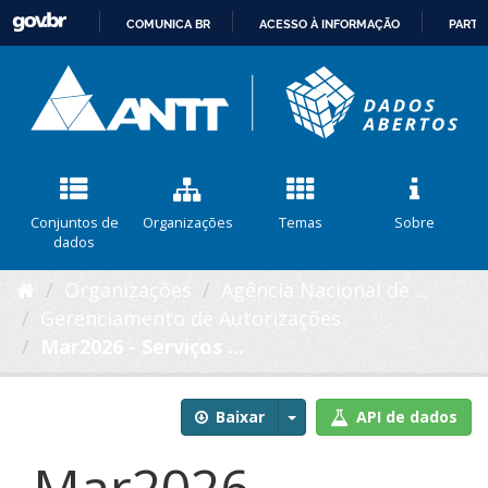
COMUNICA BR
ACESSO À INFORMAÇÃO
PARTI
IR
PARA
O
CONTEÚDO
Conjuntos de
Organizações
Temas
Sobre
dados
Organizações
Agência Nacional de ...
Gerenciamento de Autorizações
Mar2026 - Serviços ...
Baixar
API de dados
Mar2026 -