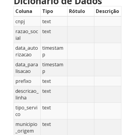
Dicionário de Dados
Coluna
Tipo
Rótulo
Descrição
cnpj
text
razao_soc
text
ial
data_auto
timestam
rizacao
p
data_para
timestam
lisacao
p
prefixo
text
descricao_
text
linha
tipo_servi
text
co
municipio
text
_origem