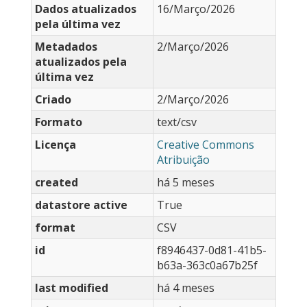
Dados atualizados
16/Março/2026
pela última vez
Metadados
2/Março/2026
atualizados pela
última vez
Criado
2/Março/2026
Formato
text/csv
Licença
Creative Commons
Atribuição
created
há 5 meses
datastore active
True
format
CSV
id
f8946437-0d81-41b5-
b63a-363c0a67b25f
last modified
há 4 meses