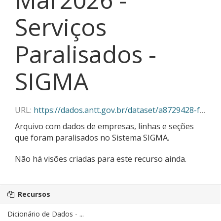
Serviços
Paralisados -
SIGMA
URL:
https://dados.antt.gov.br/dataset/a8729428-f382-430c-abe5-6e5f85aa9a03/resource/f8946437-0d81-41b5-b63a-363c0a67b25f/download/03-2026_servicos_paralisados_sigma.csv
Arquivo com dados de empresas, linhas e seções
que foram paralisados no Sistema SIGMA.
Não há visões criadas para este recurso ainda.
Recursos
Dicionário de Dados - ...