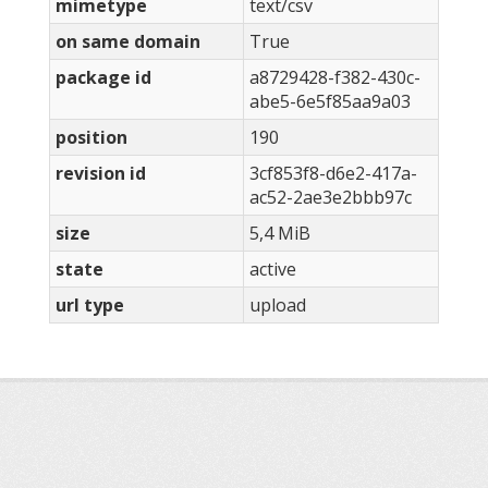
mimetype
text/csv
on same domain
True
package id
a8729428-f382-430c-
abe5-6e5f85aa9a03
position
190
revision id
3cf853f8-d6e2-417a-
ac52-2ae3e2bbb97c
size
5,4 MiB
state
active
url type
upload