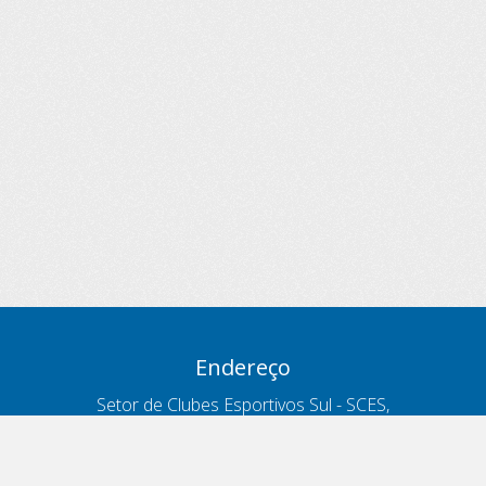
Endereço
Setor de Clubes Esportivos Sul - SCES,
trecho 03, lote 10, Projeto Orla Polo 8
- Brasília - DF