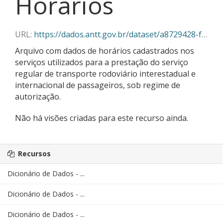
Horários
URL:
https://dados.antt.gov.br/dataset/a8729428-f382-430c-abe5-6e5f85aa9a03/resource/fb1735ba-f87f-4963-9741-b67bbbf801f1/download/horarios_02_2025.csv
Arquivo com dados de horários cadastrados nos
serviços utilizados para a prestação do serviço
regular de transporte rodoviário interestadual e
internacional de passageiros, sob regime de
autorização.
Não há visões criadas para este recurso ainda.
Recursos
Dicionário de Dados - ...
Dicionário de Dados - ...
Dicionário de Dados - ...