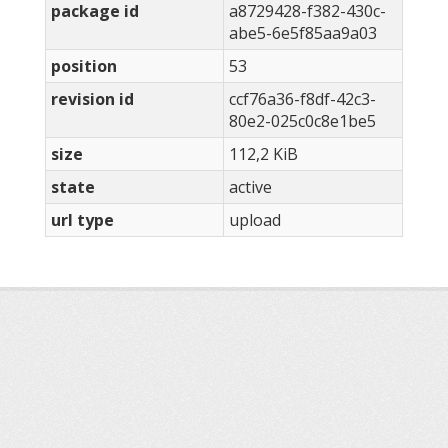
package id
a8729428-f382-430c-
abe5-6e5f85aa9a03
position
53
revision id
ccf76a36-f8df-42c3-
80e2-025c0c8e1be5
size
112,2 KiB
state
active
url type
upload