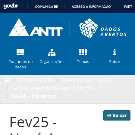
COMUNICA BR
ACESSO À INFORMAÇÃO
PARTI
IR
PARA
O
CONTEÚDO
Conjuntos de
Organizações
Temas
Sobre
dados
Organizações
Agência Nacional de ...
Gerenciamento de Autorizações
Fev25 - Horários
Fev25 -
Baixar